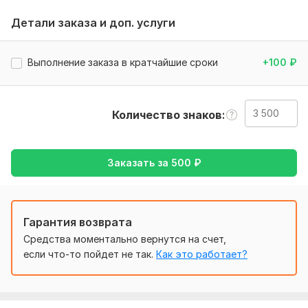
предпочтения. Пришлите нужные файлы, если они нужны
Детали заказа и доп. услуги
для выполнения задания.
Тематика:
Культура и искусство,
Работа, карьера,
Выполнение заказа в кратчайшие сроки
+100
₽
Товары и услуги,
Туризм и путешествия,
Хобби и
увлечения
Язык перевода:
Количество знаков
с Английского на Русский
с Русского на Английский
Объем услуги в кворке:
3 500 знаков
Заказать за
500
₽
Гарантия возврата
Средства моментально вернутся на счет,
если что-то пойдет не так.
Как это работает?