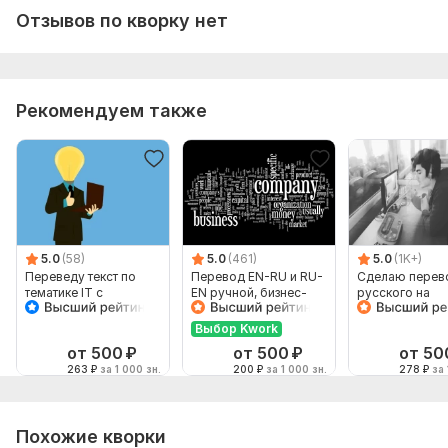
Отзывов по кворку нет
Рекомендуем также
5.0
(58)
5.0
(461)
5.0
(1K+)
Переведу текст по
Перевод EN-RU и RU-
Сделаю перев
тематике IT с
EN ручной, бизнес-
русского на
английского на
английский
английский и
русский, но не
наоборот
Выбор Kwork
наоборот
от 500
₽
от 500
₽
от 50
263
₽
за 1 000 зн.
200
₽
за 1 000 зн.
278
₽
за 
Похожие кворки