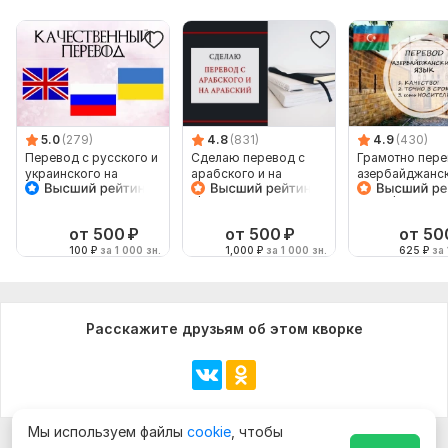
5.0
(279)
4.8
(831)
4.9
(430)
Перевод с русского и
Сделаю перевод с
Грамотно пере
украинского на
арабского и на
азербайджанск
английский и
арабский
на азербайджа
наоборот
от 500
₽
от 500
₽
от 50
100
₽
за 1 000 зн.
1,000
₽
за 1 000 зн.
625
₽
за 
Расскажите друзьям об этом кворке
Мы используем файлы
cookie
, чтобы