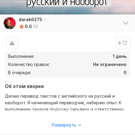
darak6275
0.0
(0)
0
Выполнение:
1 день
Количество правок:
Не ограничено
В очереди:
0
Об этом кворке
Делаю перевод текстов с английского на русский и
наоборот. Я начинающий переводчик, набираю опыт. К
выполнению заказов подхожу серьёзно и ответственно.
Нужно для заказа:
Развернуть
Чтобы выполнить ваш заказ мне потребуется от вас
описание, что именно вы хотите получить и ваши