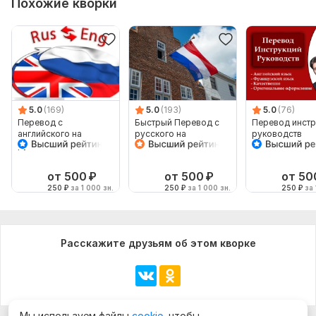
Похожие кворки
5.0
(169)
5.0
(193)
5.0
(76)
Перевод с
Быстрый Перевод с
Перевод инстр
английского на
русского на
руководств
русский
голландский
нидерландский и
обратно
от 500
₽
от 500
₽
от 50
250
₽
за 1 000 зн.
250
₽
за 1 000 зн.
250
₽
за 
Расскажите друзьям об этом кворке
Мы используем файлы
cookie
, чтобы