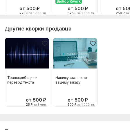
наоборот
Выбор Kwork
от 500
₽
от 500
₽
от 50
278
₽
за 1 000 зн.
625
₽
за 1 000 зн.
250
₽
за 
Другие кворки продавца
Транскрибация и
Напишу статью по
перевод текста
вашему заказу
от 500
₽
от 500
₽
25
₽
за 1 мин.
500
₽
за 1 000 зн.