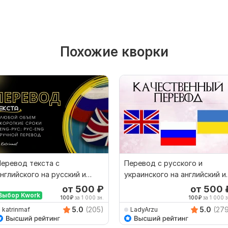
Похожие кворки
еревод текста с
Перевод с русского и
нглийского на русский и
украинского на английский и
наоборот
наоборот
от 500
₽
от 500
Выбор Kwork
100
₽
за 1 000 зн.
100
₽
за 1 000 з
5.0
(205)
5.0
(27
katrinmaf
LadyArzu