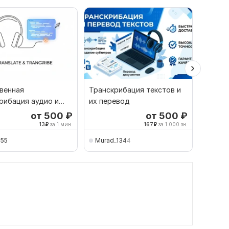
венная
Транскрибация текстов и
Переве
рибация аудио и
их перевод
в каче
перевод RU-EN
Транс
от 500
₽
от 500
₽
13
₽
за 1 мин.
167
₽
за 1 000 зн.
555
Murad_1344
Jaks3