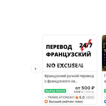
Французский ручной перевод
П
с французского на
а
французский
от 500
₽
Выбор Kwork
500
₽
за 1 000 зн.
5.0
(466)
TRANSLATION24ON7