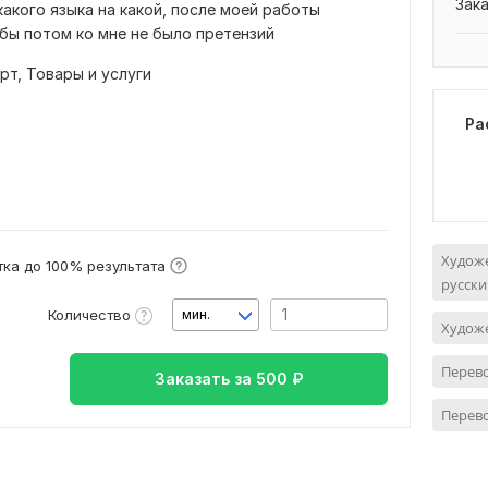
Зак
какого языка на какой, после моей работы
бы потом ко мне не было претензий
рт,
Товары и услуги
Ра
Художе
ка до 100% результата
русски
Количество
мин.
Художе
Перево
Заказать за
500
₽
Перево