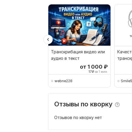
Транскрибация видео или
Качест
аудио в текст
транск
видео 
от 1 000
₽
17
₽
за 1 мин.
webne228
Smile
Отзывы по кворку
Отзывов по кворку нет