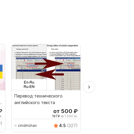
Перевод технического
Технический перево
английского текста
сохранением иллюс
₽
от 500
₽
от 
н.
167
₽
за 1 000 зн.
200
9)
DD_Division
4.5
(327)
cmdrrohan