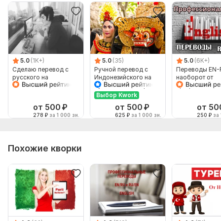
5.0
(1K+)
5.0
(35)
5.0
(6K+)
Сделаю перевод с
Ручной перевод с
Переводы EN-
русского на
Индонезийского на
наоборот от
английский и
Русский и наоборот
профессионал
наоборот
Выбор Kwork
от 500
₽
от 500
₽
от 50
278
₽
за 1 000 зн.
625
₽
за 1 000 зн.
250
₽
за 
Похожие кворки