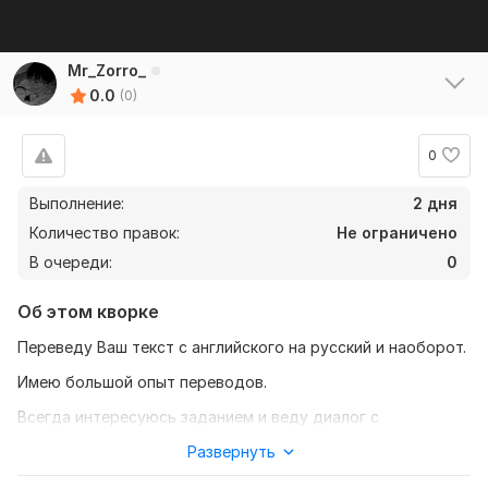
Mr_Zorro_
0.0
(0)
0
Выполнение:
2 дня
Количество правок:
Не ограничено
В очереди:
0
Об этом кворке
Переведу Ваш текст с английского на русский и наоборот.
Имею большой опыт переводов.
Всегда интересуюсь заданием и веду диалог с
заказчиком. Как результат - текст перевода, максимально
Развернуть
адаптированный под читателя. Выполню перевод с