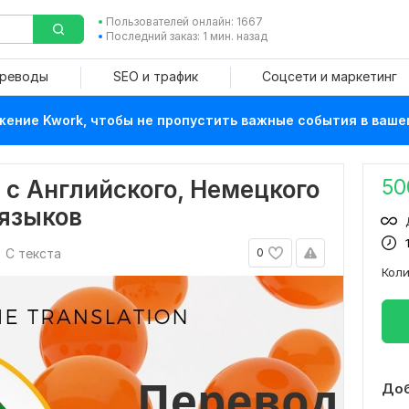
Пользователей онлайн: 1667
Последний заказ: 1 мин. назад
ереводы
SEO и трафик
Соцсети и маркетинг
ение Kwork, чтобы не пропустить важные события в ваше
50
 с Английского, Немецкого
 языков
С текста
0
Кол
Доб