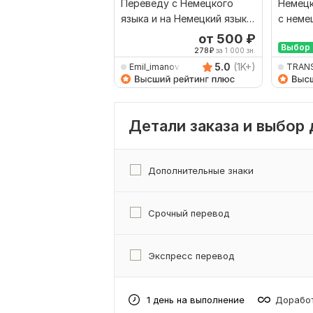
Переведу с Немецкого
Немецк
языка и на Немецкий язык
с неме
от носителя языка
от 500
₽
Выбор 
278
₽
за 1 000 зн.
5.0
(1K+)
Emil_imanov
TRAN
Детали заказа и выбор
Дополнительные знаки
Срочный перевод
Экспресс перевод
1 день на выполнение
Доработ