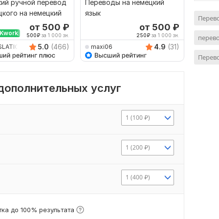
ий ручной перевод
Переводы на немецкий
Качест
цкого на немецкий
язык
немецк
Перево
от 500
₽
от 500
₽
Kwork
500
₽
за 1 000 зн.
250
₽
за 1 000 зн.
перево
5.0
(466)
4.9
(31)
SLATION24ON7
maxi06
repeti
Перево
 дополнительных услуг
1 (100 ₽)
1 (200 ₽)
1 (400 ₽)
ка до 100% результата