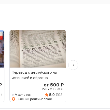
Перевод с английского на
Художественный пе
испанский и обратно
текстов, блогов на
итальянский и с ита
₽
от 500
₽
от 
н.
238
₽
за 1 000 зн.
1,500
0)
5.0
(193)
Maxmozes
ellenica76