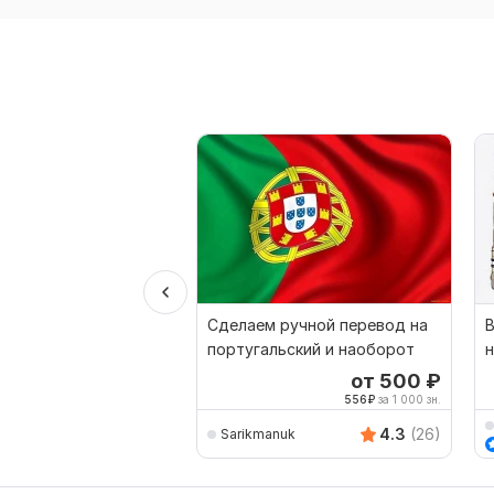
Сделаем ручной перевод на
португальский и наоборот
н
от 500
₽
556
₽
за 1 000 зн.
4.3
(26)
Sarikmanuk