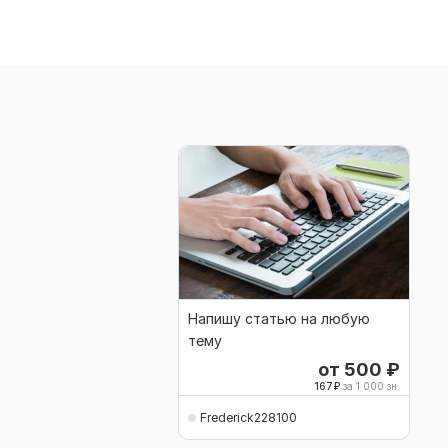
Напишу статью на любую
тему
от 500
₽
167
₽
за 1 000 зн.
Frederick228100