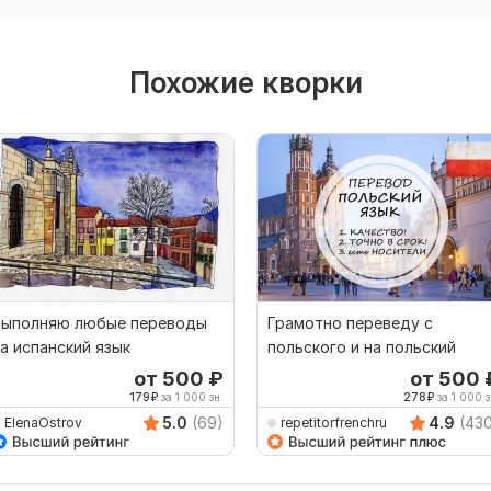
Похожие кворки
Выполняю любые переводы
Грамотно переведу с
а испанский язык
польского и на польский
от 500
₽
от 500
179
₽
за 1 000 зн.
278
₽
за 1 000 з
5.0
(69)
4.9
(43
ElenaOstrov
repetitorfrenchru