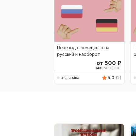
Перевод с немецкого на
П
русский и наоборот
р
от 500
₽
143
₽
за 1 000 зн.
5.0
(2)
a_chursina