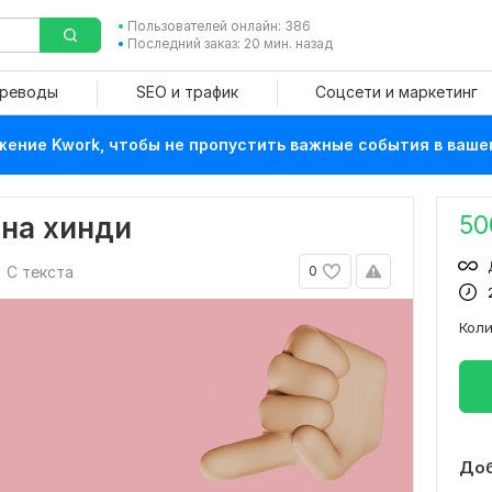
Пользователей онлайн: 386
Последний заказ: 20 мин. назад
ереводы
SEO и трафик
Соцсети и маркетинг
ение Kwork, чтобы не пропустить важные события в ваше
50
 на хинди
С текста
0
Кол
Доб