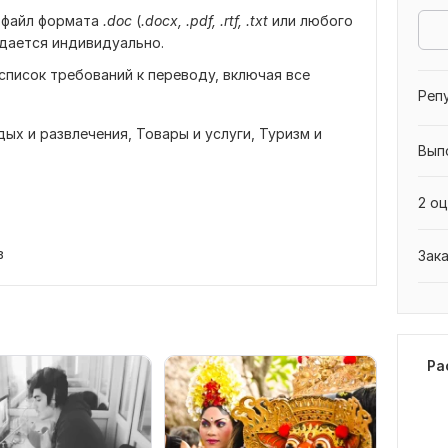
 файл формата
.doc
(
.docx, .pdf, .rtf, .txt
или любого
ается индивидуально.
писок требований к переводу, включая все
Реп
дых и развлечения,
Товары и услуги,
Туризм и
Вып
2 оц
в
Зак
Ра