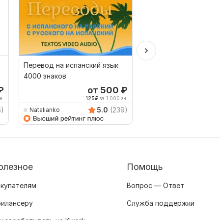
Перевод на испанский язык
Перевод на редкие 
4000 знаков
₽
от 500
₽
от 
н.
125
₽
за 1 000 зн.
1,000
6)
5.0
(239)
Natalianko
Kamilturk
олезное
Помощь
купателям
Вопрос — Ответ
илансеру
Служба поддержки