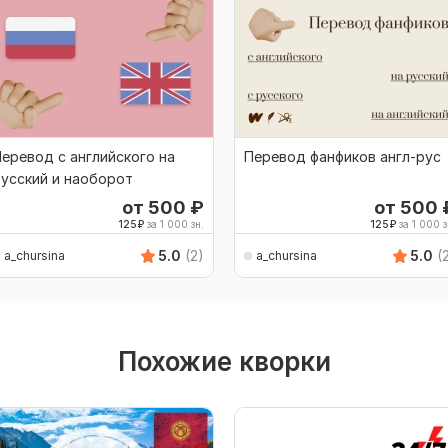
еревод с английского на
Перевод фанфиков англ-рус
усский и наоборот
от 500
₽
от 500
125
₽
за 1 000 зн.
125
₽
за 1 000 з
5.0
(2)
5.0
(
a_chursina
a_chursina
Похожие кворки