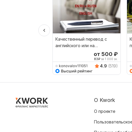
Качественный перевод c
английского или на
п
английский
к
от 500
₽
83
₽
за 1 000 зн.
4.9
(519)
konovalov111051
О Kwork
О проекте
Пользовательское