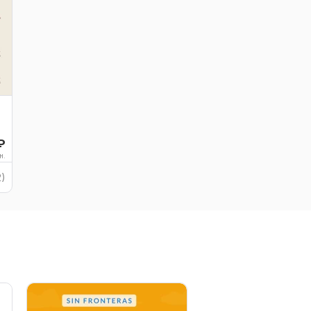
₽
н.
2)