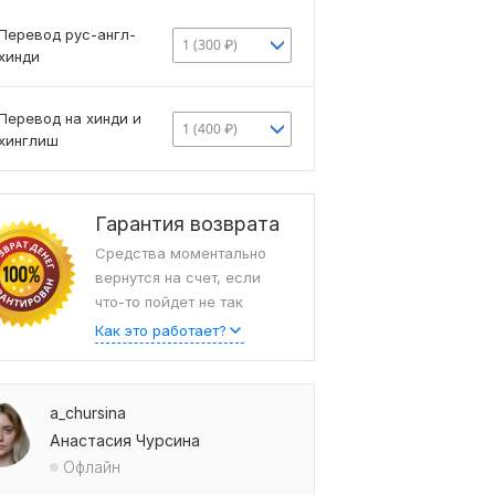
Перевод рус-англ-
1 (300 ₽)
хинди
Перевод на хинди и
1 (400 ₽)
хинглиш
Гарантия возврата
Средства моментально
вернутся на счет, если
что-то пойдет не так
Как это работает?
a_chursina
Анастасия Чурсина
Офлайн