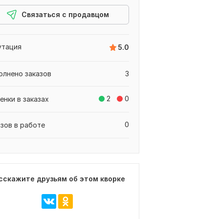
Связаться с продавцом
утация
5.0
олнено заказов
3
2
0
енки в заказах
0
азов в работе
сскажите друзьям об этом кворке