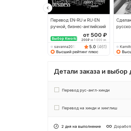
Перевод EN-RU и RU-EN
Сделаю
ручной, бизнес-английский
русско
наобо
от 500
₽
Выбор Kwork
200
₽
за 1 000 зн.
5.0
(461)
savanna2013
Kamilt
Детали заказа и выбор
Перевод рус-англ-хинди
Перевод на хинди и хинглиш
2 дня на выполнение
Доработк