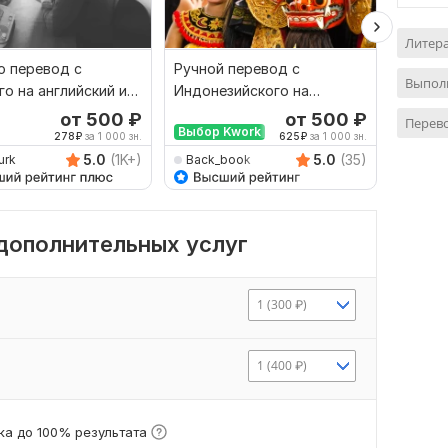
Литер
 перевод с
Ручной перевод с
Финан
Выполн
го на английский и
Индонезийского на
перево
рот
Русский и наоборот
русски
от 500
₽
от 500
₽
Перево
Выбор Kwork
278
₽
за 1 000 зн.
625
₽
за 1 000 зн.
5.0
(1K+)
5.0
(35)
urk
Back_book
savan
 дополнительных услуг
1 (300 ₽)
1 (400 ₽)
а до 100% результата