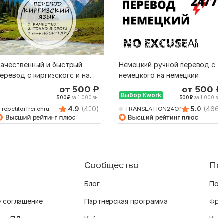
Качественный и быстрый
Немецкий ручной перевод с
еревод с киргизского и на
немецкого на немецкий
иргизский
от 500
₽
от 500
Выбор Kwork
500
₽
за 1 000 зн.
500
₽
за 1 000 з
4.9
(430)
5.0
(46
repetitorfrenchru
TRANSLATION24ON7
Сообщество
П
Блог
По
 соглашение
Партнерская программа
Фр