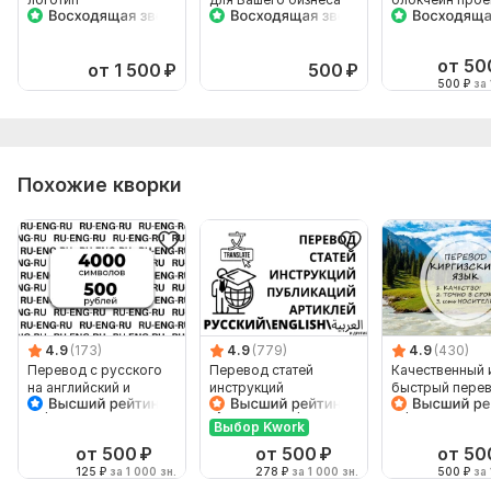
от 50
от 1 500
₽
500
₽
500
₽
за 
Похожие кворки
4.9
(173)
4.9
(779)
4.9
(430)
Перевод с русского
Перевод статей
Качественный 
на английский и
инструкций
быстрый перев
обратно
публикаций артиклей
киргизского и 
article
киргизский
Выбор Kwork
от 500
₽
от 500
₽
от 50
125
₽
за 1 000 зн.
278
₽
за 1 000 зн.
500
₽
за 