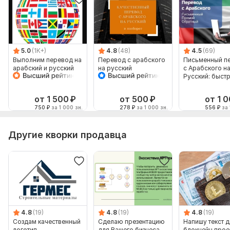
5.0
(1K+)
4.8
(48)
4.5
(69)
Выполним перевод на
Перевод с арабского
Письменный п
арабский и русский
на русский
с Арабского н
язык от носителей
Русский: быстр
языка
качественно
от 1 500
₽
от 500
₽
от 1 
750
₽
за 1 000 зн.
278
₽
за 1 000 зн.
556
₽
за 
Другие кворки продавца
4.8
(19)
4.8
(19)
4.8
(19)
Создам качественный
Сделаю презентацию
Напишу текст д
логотип
для Вашего бизнеса
блокчейн прое