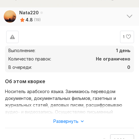
Nata220
4.8
(19)
1
Выполнение:
1 день
Количество правок:
Не ограничено
В очереди:
0
Об этом кворке
Носитель арабского языка. Занимаюсь переводом
документов, документальных фильмов, газетных и
журнальных статей, деловых писем, расшифровываю
аудио- и видеозапись. Осуществляю письменный
художественный, официальный, экономический,
Развернуть
публицистический перевод и устный разговорно-бытовой
перевод.