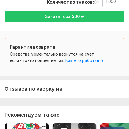
Количество знаков
Письменный перевод от 500 рублей за 1000 знаков.
Нужно для заказа:
Заказать за
500
₽
Чтобы совершить заказ, напишите пожалуйста
предварительно в личные сообщения. Мы обсудим с Вами
какой вид перевода нужен и какие сроки
Тематика:
Образование и наука,
Отдых и развлечения,
Гарантия возврата
Работа, карьера,
Финансы, банки,
Юридическая
Средства моментально вернутся на счет,
Язык перевода:
если что-то пойдет не так.
Как это работает?
с Арабского на Русский
с Русского на Арабский
Объем услуги в кворке:
1 000 знаков
Отзывов по кворку нет
Рекомендуем также