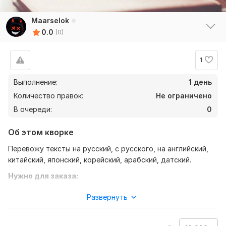
Maarselok
0.0
(0)
1
Выполнение:
1 день
Количество правок:
Не ограничено
В очереди:
0
Об этом кворке
Перевожу тексты на русский, с русского, на английский,
китайский, японский, корейский, арабский, датский.
Нужно для заказа:
Для выполнения заказа, от вас понадобиться текстовый
Развернуть
файл, с текстом который нужно будет перевести. Больше
ничего.