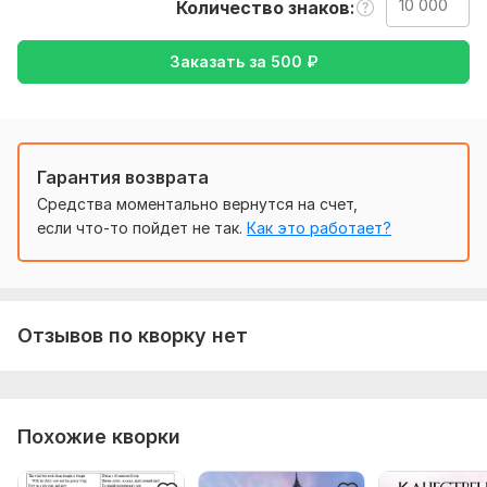
Тематика:
Авто и мото,
Красота и мода,
Культура и
Количество знаков
искусство,
Недвижимость,
Отдых и развлечения
Заказать за
500
₽
Язык перевода:
с Русского на Китайский
с Китайского на Русский
Объем услуги в кворке:
10 000 знаков
Гарантия возврата
Средства моментально вернутся на счет,
если что-то пойдет не так.
Как это работает?
Отзывов по кворку нет
Похожие кворки