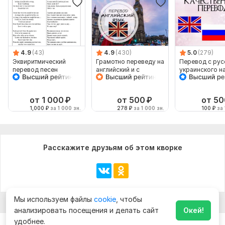
4.9
(43)
4.9
(430)
5.0
(279)
Эквиритмический
Грамотно переведу на
Перевод с рус
перевод песен
английский и с
украинского н
английского
английский и
наоборот
от 1 000
₽
от 500
₽
от 50
1,000
₽
за 1 000 зн.
278
₽
за 1 000 зн.
100
₽
за 
Расскажите друзьям об этом кворке
Мы используем файлы
cookie
, чтобы
анализировать посещения и делать сайт
Окей!
удобнее.