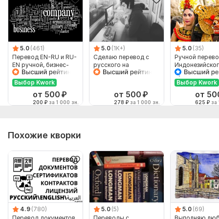
5.0
(461)
5.0
(1K+)
5.0
(35)
Перевод EN-RU и RU-
Сделаю перевод с
Ручной перево
EN ручной, бизнес-
русского на
Индонезийског
английский
английский и
Русский и нао
наоборот
Выбор Kwork
Выбор Kwork
от 500
₽
от 500
₽
от 50
200
₽
за 1 000 зн.
278
₽
за 1 000 зн.
625
₽
за 
Похожие кворки
4.9
(780)
5.0
(5)
5.0
(69)
Перевод документов
Переводы с
Выполняю лю