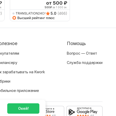
₽
от 500
₽
о
н.
500
₽
за 1 000 зн.
278
2)
5.0
(466)
TRANSLATION24ON7
natalya_morozova
олезное
Помощь
купателям
Вопрос — Ответ
илансеру
Служба поддержки
к зарабатывать на Kwork
брики
бильное приложение
Окей!