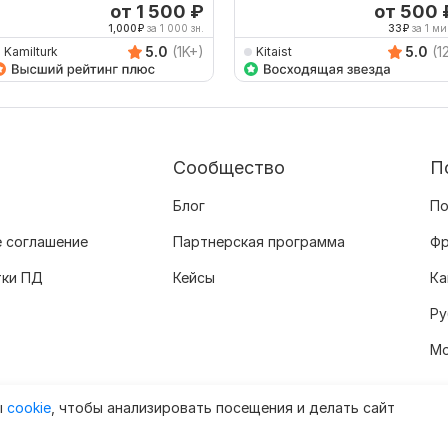
от 1 500
₽
от 500
1,000
₽
за 1 000 зн.
33
₽
за 1 ми
5.0
(1K+)
5.0
(1
Kamilturk
Kitaist
Сообщество
П
Блог
По
 соглашение
Партнерская программа
Фр
тки ПД
Кейсы
Ка
Ру
Мо
ы
cookie
, чтобы анализировать посещения и делать сайт