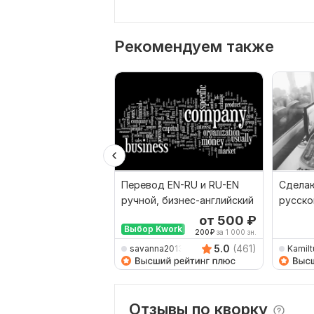
Рекомендуем также
Перевод EN-RU и RU-EN
Сделаю
ручной, бизнес-английский
русско
наобо
от 500
₽
Выбор Kwork
200
₽
за 1 000 зн.
5.0
(461)
savanna2013
Kamilt
Отзывы по кворку