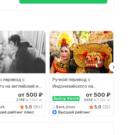
 перевод с
Ручной перевод с
Финан
го на английский и
Индонезийского на
перево
рот
Русский и наоборот
русски
от 500
₽
от 500
₽
Выбор Kwork
278
₽
за 1 000 зн.
625
₽
за 1 000 зн.
5.0
(1K+)
5.0
(35)
urk
Back_book
savan