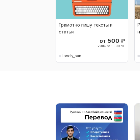
Грамотно пишу тексты и
Р
статьи
н
от 500
₽
200
₽
за 1 000 зн.
lovely_sun