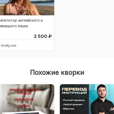
епетитор английского и
емецкого языка
2 500
₽
lovely_sun
Похожие кворки