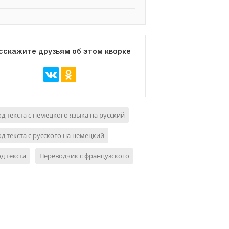
сскажите друзьям об этом кворке
д текста с немецкого языка на русский
д текста с русского на немецкий
д текста
Переводчик с французского