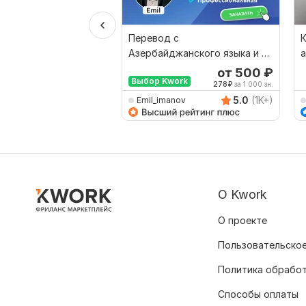
Перевод с
К
Азербайджанского языка и на
а
Азербайджанский язык от
а
от 500
₽
Выбор Kwork
носителя
278
₽
за 1 000 зн.
5.0
(1K+)
Emil_imanov
О Kwork
О проекте
Пользовательское
Политика обрабо
Способы оплаты