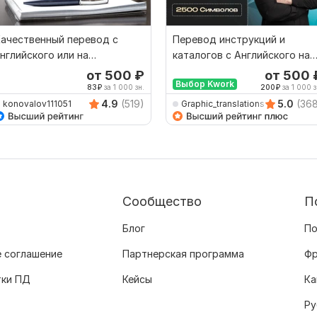
ачественный перевод c
Перевод инструкций и
нглийского или на
каталогов с Английского на
нглийский
Русский и наоборот
от 500
₽
от 500
Выбор Kwork
83
₽
за 1 000 зн.
200
₽
за 1 000 з
4.9
(519)
5.0
(36
konovalov111051
Graphic_translations
Сообщество
П
Блог
По
 соглашение
Партнерская программа
Фр
тки ПД
Кейсы
Ка
Ру