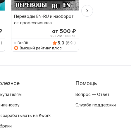
Переводы EN-RU и наоборот
Перевод с китайског
от профессионала
русский язык
₽
от 500
₽
от 
н.
250
₽
за 1 000 зн.
500
8)
5.0
(6K+)
DroBit
FDV76
олезное
Помощь
купателям
Вопрос — Ответ
илансеру
Служба поддержки
к зарабатывать на Kwork
брики