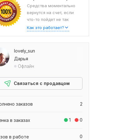
Средства моментально
вернутся на счет, если
что-то пойдет не так
Как это работает?
lovely_sun
Дарья
Офлайн
Связаться с продавцом
олнено заказов
2
1
0
енка в заказах
0
азов в работе