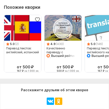
Похожие кворки
5.0
(2)
4.9
(430)
5.0
(146)
Перевод текстов:
Качественно
Перевод текста
английский, испанский
переведу с
английского на
грузинского или на
русский и обр
грузинский
от 500
₽
от 500
₽
от 50
167
₽
за 1 000 зн.
500
₽
за 1 000 зн.
167
₽
за 
Расскажите друзьям об этом кворке