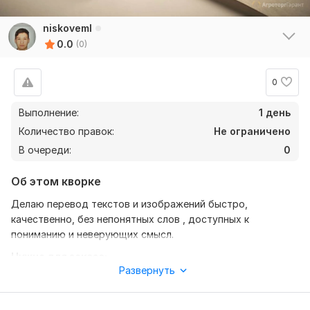
niskoveml
0.0
(0)
0
Выполнение:
1 день
Количество правок:
Не ограничено
В очереди:
0
Об этом кворке
Делаю перевод текстов и изображений быстро,
качественно, без непонятных слов , доступных к
пониманию и неверующих смысл.
Нужно для заказа:
Развернуть
Текст скопированный или фото- изображение. Чтобы было
чётко видны слова (буквы) и знаки препинания. От этого
зависит результат и ваша удовлетворённость.