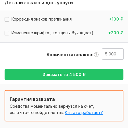
Детали заказа и доп. услуги
Тематика:
Авто и мото,
Образование и наука,
Спорт,
Строительство,
Хобби и увлечения
Коррекция знаков препинания
+100
₽
Язык перевода:
с Английского на Русский
Изменение шрифта , толщины букв(цвет)
+200
₽
с Русского на Английский
Объем услуги в кворке:
5 000 знаков
Количество знаков
Заказать за
4 500
₽
Гарантия возврата
Средства моментально вернутся на счет,
если что-то пойдет не так.
Как это работает?