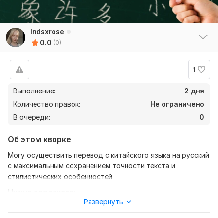
lndsxrose
0.0
(0)
1
Выполнение:
2 дня
Количество правок:
Не ограничено
В очереди:
0
Об этом кворке
Могу осуществить перевод с китайского языка на русский
с максимальным сохранением точности текста и
стилистических особенностей
Нужно для заказа:
Развернуть
Прислать материалы, которые могут быть необходимы
для перевода, указать точное время, которое