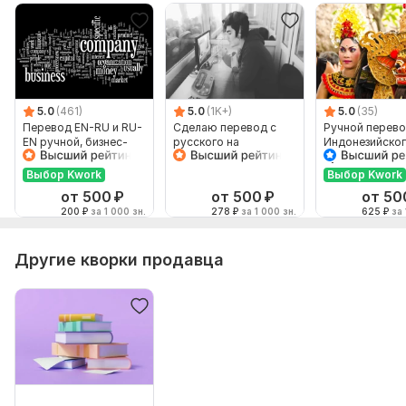
5.0
(461)
5.0
(1K+)
5.0
(35)
Перевод EN-RU и RU-
Сделаю перевод с
Ручной перево
EN ручной, бизнес-
русского на
Индонезийског
английский
английский и
Русский и нао
наоборот
Выбор Kwork
Выбор Kwork
от 500
₽
от 500
₽
от 50
200
₽
за 1 000 зн.
278
₽
за 1 000 зн.
625
₽
за 
Другие кворки продавца