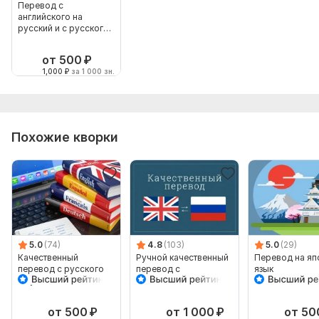
Перевод с
английского на
русский и с русского
на английский
от 500
₽
1,000
₽
за 1 000 зн.
Похожие кворки
5.0
(74)
4.8
(103)
5.0
(29)
Качественный
Ручной качественный
Перевод на яп
перевод с русского
перевод с
язык
на узбекский язык и
английского языка на
наоборот
русский и обратно
от 500
₽
от 1 000
₽
от 50