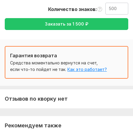
необходимо для перевода, возможно обсудить детали
Количество знаков
Тематика:
Недвижимость,
Работа, карьера,
Финансы,
банки,
Юридическая
Заказать за
1 500
₽
Язык перевода:
с Китайского на Русский
Объем услуги в кворке:
500 знаков
Гарантия возврата
Средства моментально вернутся на счет,
если что-то пойдет не так.
Как это работает?
Отзывов по кворку нет
Рекомендуем также