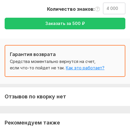
все необходимые файлы и ссылки.
Количество знаков
Буду рада Вам помочь!
Заказать за
500
₽
Тематика:
Отдых и развлечения,
Работа, карьера,
Товары и услуги,
Электроника, гаджеты,
Другое
Язык перевода:
с Украинского на Русский
Гарантия возврата
с Русского на Украинский
Средства моментально вернутся на счет,
Объем услуги в кворке:
4 000 знаков
если что-то пойдет не так.
Как это работает?
Отзывов по кворку нет
Рекомендуем также