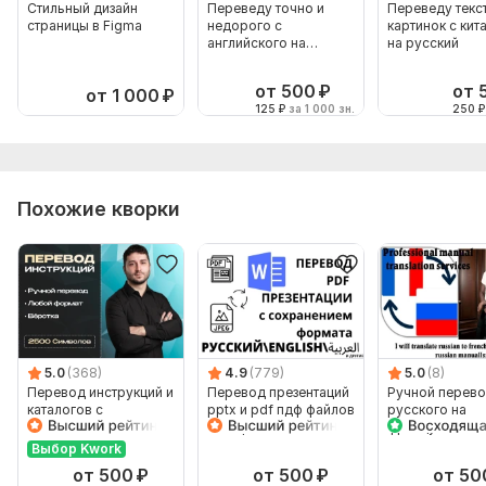
Стильный дизайн
Переведу точно и
Переведу текст
страницы в Figma
недорого с
картинок с кит
английского на
на русский
русский язык и
наоборот
от 500
₽
от 
от 1 000
₽
125
₽
за 1 000 зн.
250
₽
Похожие кворки
5.0
(368)
4.9
(779)
5.0
(8)
Перевод инструкций и
Перевод презентаций
Ручной перево
каталогов с
pptx и pdf пдф файлов
русского на
Английского на
с сохранением
французский и 
Русский и наоборот
формата
французского 
Выбор Kwork
русский
от 500
₽
от 500
₽
от 50