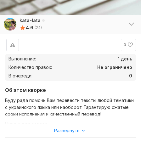
kata-lata
4.6
(24)
0
Выполнение:
1 день
Количество правок:
Не ограничено
В очереди:
0
Об этом кворке
Буду рада помочь Вам перевести тексты любой тематики
с украинского языка или наоборот. Гарантирую сжатые
сроки исполнения и качественный перевод!
Нужно для заказа:
Развернуть
Для более быстрого выполнения работы Вашего заказа
прошу Вас описать задание и ваши требования, прислать