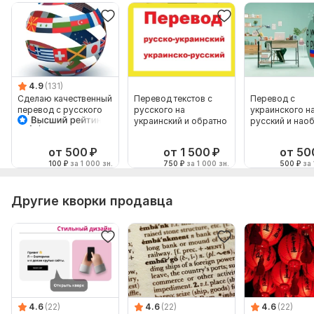
4.9
(131)
Сделаю качественный
Перевод текстов с
Перевод с
перевод с русского
русского на
украинского н
на украинский и
украинский и обратно
русский и нао
наоборот
от 500
₽
от 1 500
₽
от 50
100
₽
за 1 000 зн.
750
₽
за 1 000 зн.
500
₽
за 
Другие кворки продавца
4.6
(22)
4.6
(22)
4.6
(22)