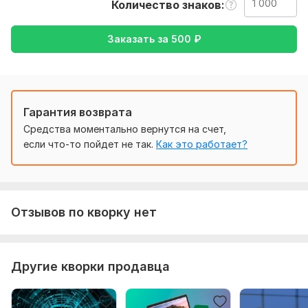
Количество знаков
Пожалуйста, предоставьте оригинал для перевода на
русском языке в формате Ворд. Текст должен быть
Заказать за
500
₽
грамотно составлен.
Тематика:
Другое
Язык перевода:
с Русского на Английский
Гарантия возврата
с Английского на Русский
Средства моментально вернутся на счет,
Объем услуги в кворке:
1 000 знаков
если что-то пойдет не так.
Как это работает?
Отзывов по кворку нет
Другие кворки продавца