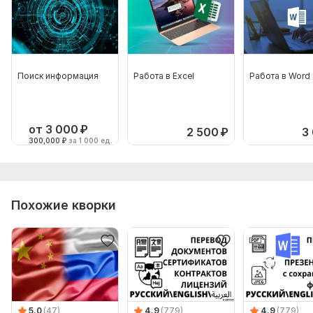
Поиск информация
Работа в Excel
Работа в Word
от 3 000
₽
2 500
₽
3
300,000
₽
за 1 000 ед.
Похожие кворки
5.0
(47)
4.9
(779)
4.9
(779)