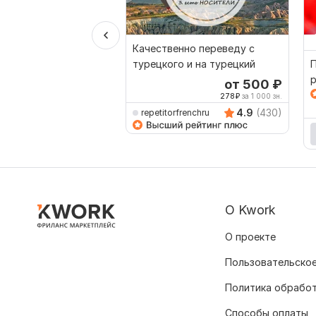
Кв
Качественно переведу с
турецкого и на турецкий
П
р
от 500
₽
н
278
₽
за 1 000 зн.
4.9
(430)
repetitorfrenchru
О Kwork
О проекте
Пользовательское
Политика обрабо
Способы оплаты