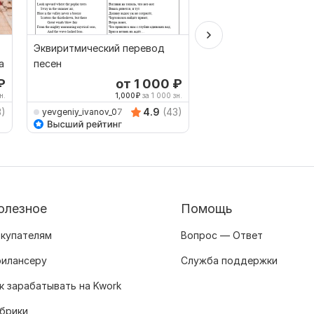
Эквиритмический перевод
Сделаю профессион
а
песен
перевод, РУС-АНГЛ,
РУС
₽
от 1 000
₽
от 
н.
1,000
₽
за 1 000 зн.
556
3)
4.9
(43)
yevgeniy_ivanov_07
artkor220896
олезное
Помощь
купателям
Вопрос — Ответ
илансеру
Служба поддержки
к зарабатывать на Kwork
брики