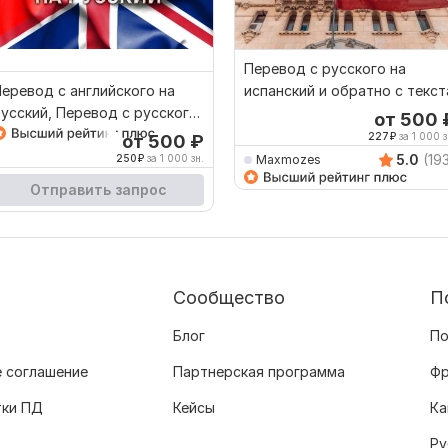
орк остановлен
Перевод с русского на
еревод с английского на
испанский и обратно с текст
усский, Перевод с русского
от 500
а английский
227
₽
за 1 000 з
от 500
₽
5.0
(19
Maxmozes
250
₽
за 1 000 зн.
Отправить запрос
Сообщество
П
Блог
По
 соглашение
Партнерская программа
Фр
тки ПД
Кейсы
Ка
Ру