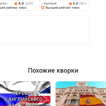
4.9
(430)
5.0
(1K+)
torfrenchru
Kamilturk
Nivin
Похожие кворки