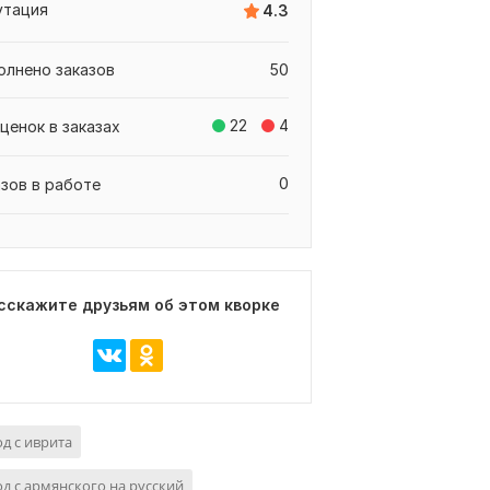
утация
4.3
олнено заказов
50
22
4
ценок в заказах
0
азов в работе
сскажите друзьям об этом кворке
д с иврита
д с армянского на русский