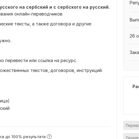
Реп
сского на сербский и с сербского на русский.
ования онлайн-переводчиков.
Вып
ские тексты, а также договора и другие
26 о
ужно.
Зак
о перевести или ссылка на ресурс.
ожественных текстов, договоров, инструкций.
Ра
лица)
сский
в
Перево
а до 100% результата
Перево