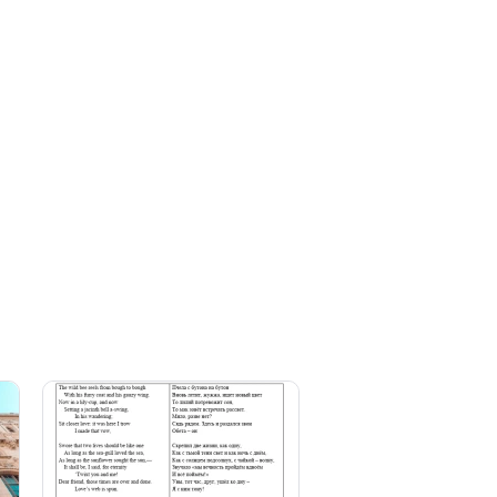
5.0
(8)
_ProjectManager
MaksimProfessional
EKate