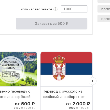
Перево
Количество знаков
Перево
Заказать за
500
₽
венно переведу с
Перевод с русского на
Сербск
ого и на сербский
сербский и наоборот от
с серб
носителей
SR юр 
от 500
₽
от 2 000
₽
313
₽
за 1 000 зн.
800
₽
за 1 000 зн.