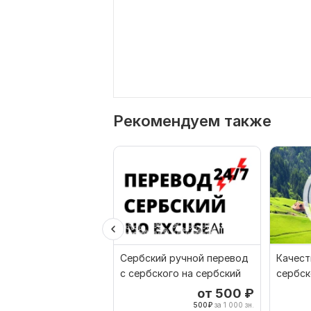
Рекомендуем также
Сербский ручной перевод
Качест
с сербского на сербский
сербск
от 500
₽
500
₽
за 1 000 зн.