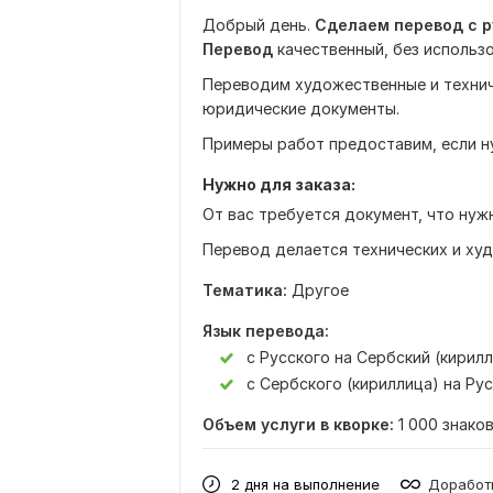
Добрый день.
Сделаем перевод с ру
Перевод
качественный, без использ
Переводим художественные и техниче
юридические документы.
Примеры работ предоставим, если н
Нужно для заказа:
От вас требуется документ, что нужн
Перевод делается технических и худ
Тематика:
Другое
Язык перевода:
с Русского на Сербский (кирил
с Сербского (кириллица) на Ру
Объем услуги в кворке:
1 000 знако
2 дня на выполнение
Доработк