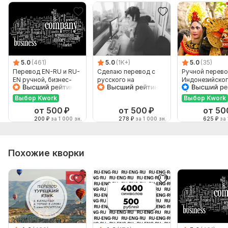
5.0
(461)
5.0
(1K+)
5.0
(35)
Перевод EN-RU и RU-
Сделаю перевод с
Ручной перево
EN ручной, бизнес-
русского на
Индонезийског
английский
английский и
Русский и нао
наоборот
Выбор Kwork
Выбор Kwork
от 500
₽
от 500
₽
от 50
200
₽
за 1 000 зн.
278
₽
за 1 000 зн.
625
₽
за 
Похожие кворки