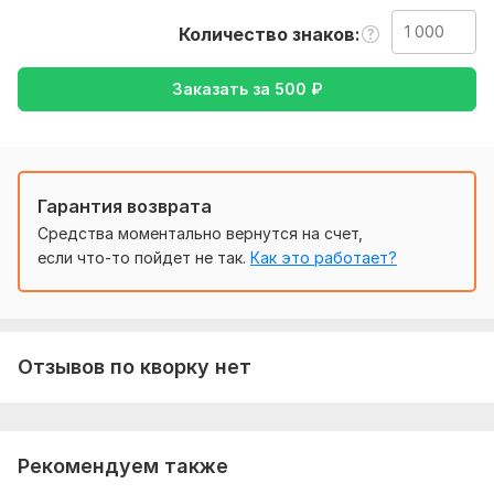
Терпение;
Количество знаков
Желание получить лучшее что я могу дать и на что я
способен
Заказать за
500
₽
Жду ваших откликов
Выполнение до 5-ти дней, в зависимости от масштаба
работы
Гарантия возврата
Тематика:
Авто и мото,
Интернет и технологии,
Недвижимость,
Отдых и развлечения
Средства моментально вернутся на счет,
если что-то пойдет не так.
Как это работает?
Язык перевода:
с Английского на Русский
с Русского на Английский
Объем услуги в кворке:
1 000 знаков
Отзывов по кворку нет
Рекомендуем также