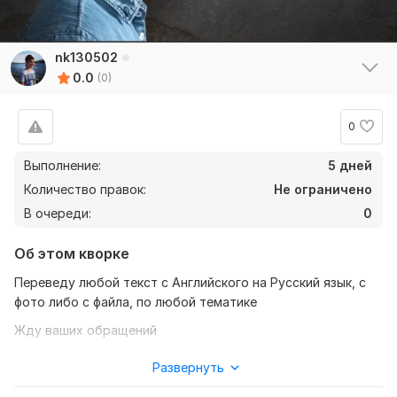
nk130502
0.0
(0)
0
Выполнение:
5 дней
Количество правок:
Не ограничено
В очереди:
0
Об этом кворке
Переведу любой текст с Английского на Русский язык, с
фото либо с файла, по любой тематике
Жду ваших обращений
Нужно для заказа:
Развернуть
Файл либо фото текста;