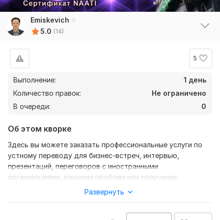
Emiskevich
5.0
(14)
5
Выполнение:
1 день
Количество правок:
Не ограничено
В очереди:
0
Об этом кворке
Здесь вы можете заказать профессиональные услуги по
устному переводу для бизнес-встреч, интервью,
презентаций, переговоров с иностранными
организациями, решение проблем или получение
информации от иностранной компании.
Развернуть
Я имею опыт работы и проживания в англоговорящей
среде более 8 лет. Также я получил Австралийский
1
0