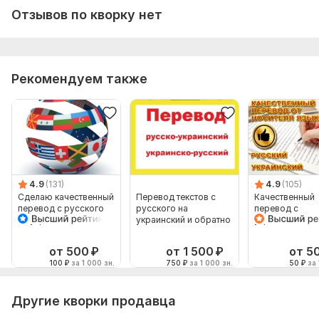
с Русского на Украинский
Отзывов по кворку нет
Объем услуги в кворке:
2 400 знаков
Рекомендуем также
4.9
(131)
4.9
(105)
Сделаю качественный
Перевод текстов с
Качественный
перевод с русского
русского на
перевод с
на украинский и
украинский и обратно
украинского яз
наоборот
русский и нао
от 500
₽
от 1 500
₽
от 5
100
₽
за 1 000 зн.
750
₽
за 1 000 зн.
50
₽
за 
Другие кворки продавца