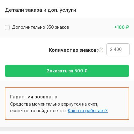
сайты,
Детали заказа и доп. услуги
лэндинги,
презентации,
Дополнительно 350 знаков
+100
₽
маркетинг-кит
научные статьи
Количество знаков
и многое другое.
Доступные форматы: PO, html, xlxs, word, PDF и другие.
Заказать за
500
₽
Внимательно выбирайте количество кворков!
Заказывайте у нас!
Нужно для заказа:
Гарантия возврата
Пришлите текст, который вам необходимо перевести.
Средства моментально вернутся на счет,
Тематика:
Интернет и технологии,
Образование и наука,
если что-то пойдет не так.
Как это работает?
Работа, карьера,
Другое
Язык перевода: