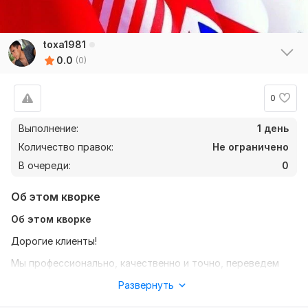
toxa1981
0.0
(0)
0
Выполнение:
1 день
Количество правок:
Не ограничено
В очереди:
0
Об этом кворке
Об этом кворке
Дорогие клиенты!
Мы профессионально, качественно и точно, переведем
текст любой тематики и любой сложности.
Развернуть
Переводим следующие единицы: