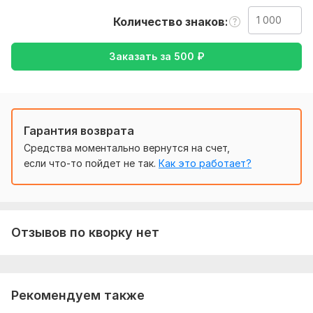
одноклассники, почта)
Количество знаков
Тематика:
Интернет и технологии,
Красота и мода,
Кулинария,
Недвижимость,
Работа, карьера
Заказать за
500
₽
Язык перевода:
с Русского на Английский
с Английского на Русский
Гарантия возврата
Объем услуги в кворке:
1 000 знаков
Средства моментально вернутся на счет,
если что-то пойдет не так.
Как это работает?
Отзывов по кворку нет
Рекомендуем также