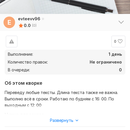
evteevv96
E
0.0
(0)
0
Выполнение:
1 день
Количество правок:
Не ограничено
В очереди:
0
Об этом кворке
Переведу любые тексты. Длина текста также не важна.
Выполню всё в сроки. Работаю по будням с 16: 00. По
выходным с 12: 00
Нужно для заказа:
Развернуть
Нужен текст и пожелания по срокам выполнения. Готовую
работу могу отправить куда угодно( вк, инстаграм,