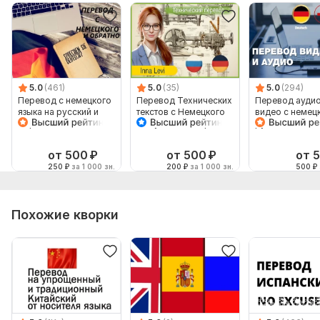
5.0
(461)
5.0
(35)
5.0
(294)
Перевод с немецкого
Перевод Технических
Перевод аудио
языка на русский и
текстов с Немецкого
видео с немец
обратно
на Русский и обратно
русский язык и
наоборот
от 500
₽
от 500
₽
от 
250
₽
за 1 000 зн.
200
₽
за 1 000 зн.
500
₽
Похожие кворки