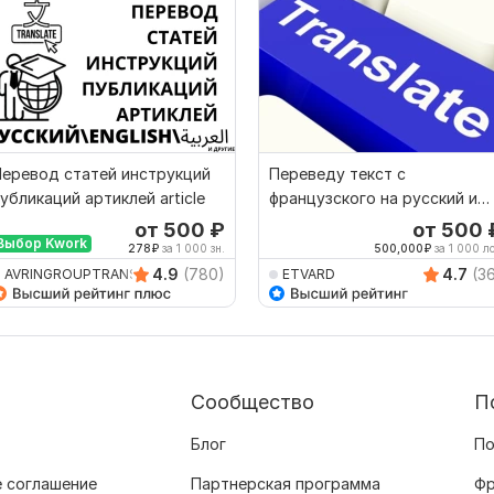
еревод статей инструкций
Переведу текст с
убликаций артиклей article
французского на русский и
наоборот
от 500
₽
от 500
Выбор Kwork
278
₽
за 1 000 зн.
500,000
₽
за 1 000 лс
4.9
(780)
4.7
(3
AVRINGROUPTRANSLATIO
ETVARD
Сообщество
П
Блог
По
 соглашение
Партнерская программа
Фр