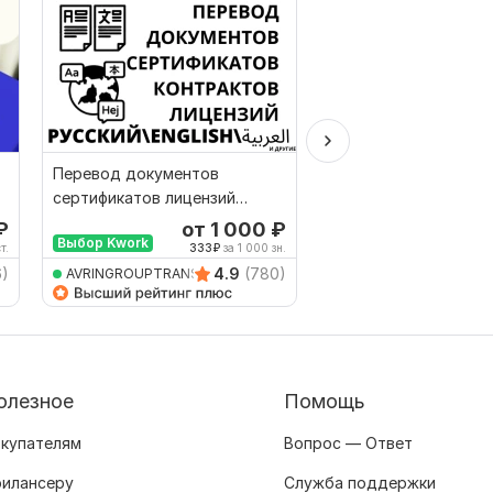
Перевод документов
Перевод китайской
сертификатов лицензий
экспортной деклара
контрактов апостилей
₽
от 1 000
₽
о
Выбор Kwork
document
т.
333
₽
за 1 000 зн.
6)
4.9
(780)
AVRINGROUPTRANSLATIO
Kitaist
олезное
Помощь
купателям
Вопрос — Ответ
илансеру
Служба поддержки