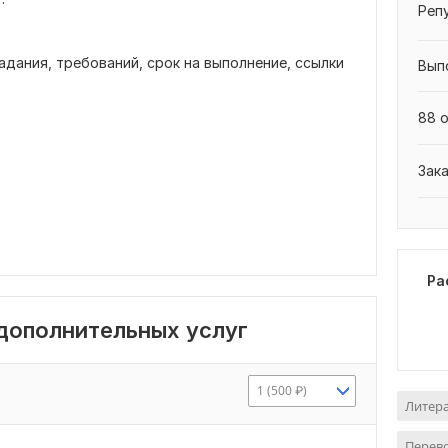
Реп
адания, требований, срок на выполнение, ссылки
Вып
88 о
Зак
в
Ра
 дополнительных услуг
1 (500 ₽)
Литер
Перево