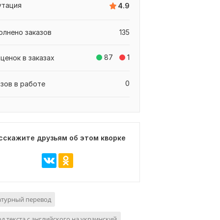
утация
4.9
олнено заказов
135
87
1
ценок в заказах
0
азов в работе
сскажите друзьям об этом кворке
атурный перевод
д текста с английского на украинский