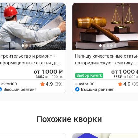
троительство и ремонт -
Напишу качественные стать
информационные статьи для
на юридическую тематику
ашего сайта
для Вашего сайта
от 1 000
₽
от 1 000
Выбор Kwork
385
₽
за 1 000 зн.
385
₽
за 1 000 з
4.9
(39)
4.9
(3
avtor100
avtor100
Похожие кворки