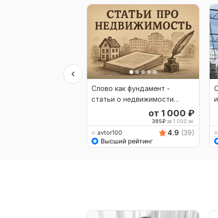
Слово как фундамент -
С
статьи о недвижимости
любого уровня сложности
В
от 1 000
₽
385
₽
за 1 000 зн.
4.9
(39)
avtor100