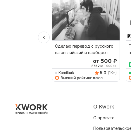
Сделаю перевод с русского
П
на английский и наоборот
п
от 500
₽
278
₽
за 1 000 зн.
5.0
(1K+)
Kamilturk
О Kwork
О проекте
Пользовательское