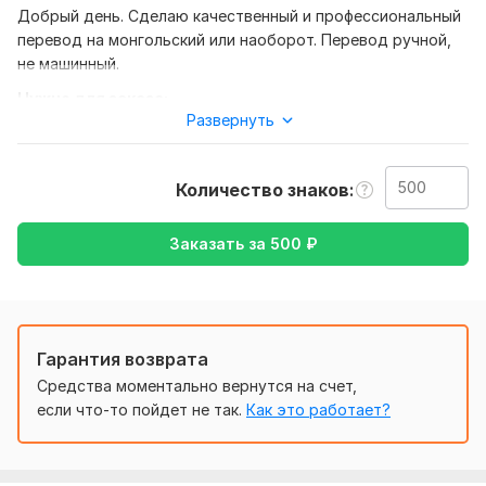
Добрый день. Сделаю качественный и профессиональный
перевод на монгольский или наоборот. Перевод ручной,
не машинный.
Нужно для заказа:
Развернуть
От вас требуется документ, что нужно перевести или
ссылка на ресурс.
Перевод делается технических и художественных
Количество знаков
текстов, договоров, инструкций.
Заказать за
500
₽
Тематика:
Работа, карьера,
Товары и услуги,
Другое
Язык перевода:
с Монгольского на Русский
Объем услуги в кворке:
500 знаков
Гарантия возврата
Средства моментально вернутся на счет,
если что-то пойдет не так.
Как это работает?
1
0
abeltsov
3 года назад
A