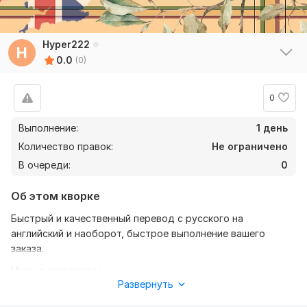
Hyper222
H
0.0
(0)
0
Выполнение:
1 день
Количество правок:
Не ограничено
В очереди:
0
Об этом кворке
Быстрый и качественный перевод с русского на
английский и наоборот, быстрое выполнение вашего
заказа.
Нужно для заказа:
Развернуть
Для выполнения вашего заказа мне будет нужен ваш текст
или файл и немножко терпения пока заказ будет