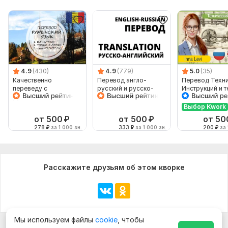
4.9
(430)
4.9
(779)
5.0
(35)
Качественно
Перевод англо-
Перевод Техн
переведу с
русский и русско-
Инструкций и т
румынского и на
английский
с Английского 
румынский
Русский
Выбор Kwork
от 500
₽
от 500
₽
от 50
278
₽
за 1 000 зн.
333
₽
за 1 000 зн.
200
₽
за 
Расскажите друзьям об этом кворке
Мы используем файлы
cookie
, чтобы