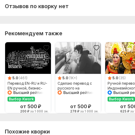
Отзывов по кворку нет
Рекомендуем также
5.0
(461)
5.0
(1K+)
5.0
(35)
Перевод EN-RU и RU-
Сделаю перевод с
Ручной перево
EN ручной, бизнес-
русского на
Индонезийског
английский
английский и
Русский и нао
наоборот
Выбор Kwork
Выбор Kwork
от 500
₽
от 500
₽
от 50
200
₽
за 1 000 зн.
278
₽
за 1 000 зн.
625
₽
за 
Похожие кворки