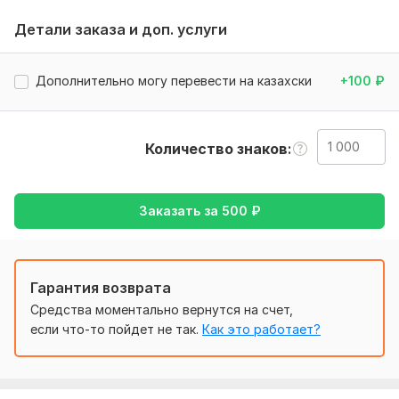
выполняться в среднем это 5-30 минут
Детали заказа и доп. услуги
Тематика:
Товары и услуги,
Туризм и путешествия,
Хобби
и увлечения,
Электроника, гаджеты,
Другое
Дополнительно могу перевести на казахски
+100
₽
Язык перевода:
с Русского на Английский
с Английского на Русский
Количество знаков
Объем услуги в кворке:
1 000 знаков
Заказать за
500
₽
Гарантия возврата
Средства моментально вернутся на счет,
если что-то пойдет не так.
Как это работает?