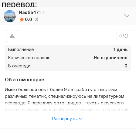
Nastia471
0.0
(0)
0
Выполнение:
1 день
Количество правок:
Не ограничено
В очереди:
0
Об этом кворке
Имею большой опыт более 9 лет работы с текстами
различных тематик, специализируюсь на литературном
переводе. Я перевожу фото , видео , тексты с русского
языка на английский и наоборот с английского на русский
!!
Развернуть
Нужно для заказа:
Мне надо отправить любое видео или текст или фото на