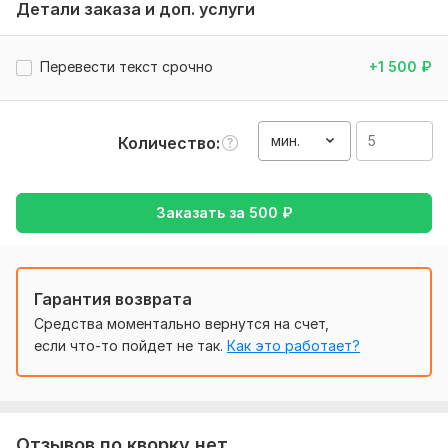
Детали заказа и доп. услуги
английском или на русском языке и я его переведу !
Тематика:
Интернет и технологии,
Недвижимость,
Перевести текст срочно
+1 500
₽
Товары и услуги,
Финансы, банки,
Электроника, гаджеты
Язык перевода:
с Английского на Русский
мин.
Количество
с Русского на Английский
Объем услуги в кворке:
5 минут
Заказать за
500
₽
Гарантия возврата
Средства моментально вернутся на счет,
если что-то пойдет не так.
Как это работает?
Отзывов по кворку нет