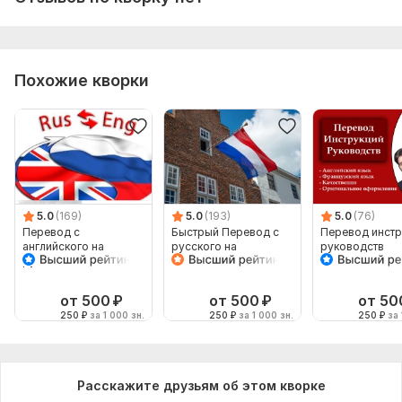
Похожие кворки
5.0
(169)
5.0
(193)
5.0
(76)
Перевод с
Быстрый Перевод с
Перевод инстр
английского на
русского на
руководств
русский
голландский
нидерландский и
обратно
от 500
₽
от 500
₽
от 50
250
₽
за 1 000 зн.
250
₽
за 1 000 зн.
250
₽
за 
Расскажите друзьям об этом кворке