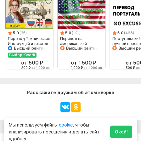
5.0
(35)
5.0
(1K+)
5.0
(466)
Перевод Технических
Перевод на
Португальский
Инструкций и текстов
американский
ручной перево
с Английского на
английский от
португальског
Русский
носителей языка
португальский
Выбор Kwork
от 500
₽
от 1 500
₽
от 50
200
₽
за 1 000 зн.
1,000
₽
за 1 000 зн.
500
₽
за 
Расскажите друзьям об этом кворке
Мы используем файлы
cookie
, чтобы
анализировать посещения и делать сайт
Окей!
удобнее.