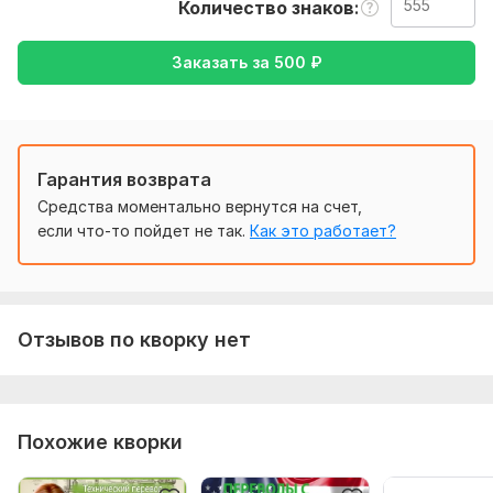
и мода,
Отдых и развлечения,
Другое
Количество знаков
Язык перевода:
Заказать за
500
₽
с Английского на Русский
с Русского на Английский
Объем услуги в кворке:
555 знаков
Гарантия возврата
Средства моментально вернутся на счет,
если что-то пойдет не так.
Как это работает?
Отзывов по кворку нет
Похожие кворки