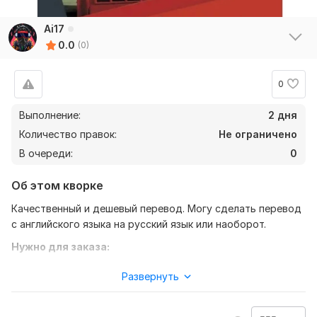
Ai17
0.0
(0)
0
Выполнение:
2 дня
Количество правок:
Не ограничено
В очереди:
0
Об этом кворке
Качественный и дешевый перевод. Могу сделать перевод
с английского языка на русский язык или наоборот.
Нужно для заказа:
Чтобы выполнить ваш заказ, вам надо отправить мне то
Развернуть
что хотите перевести. Быстро и качественно сделаю!
Тематика:
Авто и мото,
Интернет и технологии,
Красота