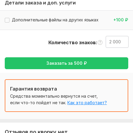
как файлом так и текстовым документом.
Детали заказа и доп. услуги
Тематика:
Интернет и технологии,
Образование и наука,
Работа, карьера,
Товары и услуги,
Туризм и путешествия
Дополнительные файлы на других языках
+100
₽
Язык перевода:
с Английского на Русский
Количество знаков
Объем услуги в кворке:
2 000 знаков
Заказать за
500
₽
Гарантия возврата
Средства моментально вернутся на счет,
если что-то пойдет не так.
Как это работает?
Отзывов по кворку нет