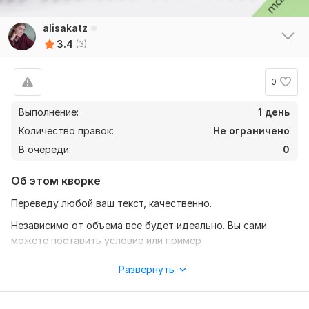
alisakatz
3.4
(3)
0
Выполнение:
1 день
Количество правок:
Не ограничено
В очереди:
0
Об этом кворке
Переведу любой ваш текст, качественно.
Независимо от объема все будет идеально. Вы сами
можете поставить условие или пример
Нужно для заказа:
Развернуть
Вы должны мне предъявить текст. Текст должен быть
либо на русском либо на английском. Можете отправлять