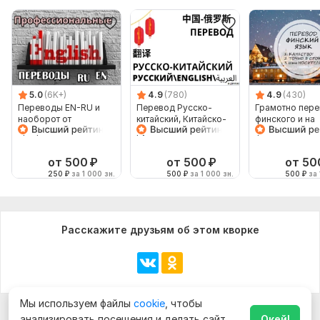
5.0
(6K+)
4.9
(780)
4.9
(430)
Переводы EN-RU и
Перевод Русско-
Грамотно пере
наоборот от
китайский, Китайско-
финского и на
профессионала
русский, с
финский
английского на
китайский
от 500
₽
от 500
₽
от 50
250
₽
за 1 000 зн.
500
₽
за 1 000 зн.
500
₽
за 
Расскажите друзьям об этом кворке
Мы используем файлы
cookie
, чтобы
анализировать посещения и делать сайт
Окей!