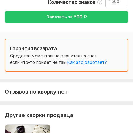
Количество знаков
Нужно для заказа:
Для выполнения нужно предоставить сам текст, указать
сроки, в которые нужно выполнить перевод,
Заказать за
500
₽
дополнительные пожелания, если есть.
Тематика:
Отдых и развлечения,
Туризм и путешествия,
Другое
Гарантия возврата
Язык перевода:
Средства моментально вернутся на счет,
с Корейского на Русский
если что-то пойдет не так.
Как это работает?
Объем услуги в кворке:
1 500 знаков
Отзывов по кворку нет
Другие кворки продавца