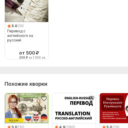
5.0
(10)
Перевод с
английского на
русский
от 500
₽
200
₽
за 1 000 зн.
Похожие кворки
5.0
(35)
4.9
(780)
5.0
(76)