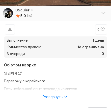
DSquier
5.0
(10)
0
Выполнение:
1 день
Количество правок:
Не ограничено
В очереди:
0
Об этом кворке
안녕하세요!
Перевожу с корейского.
Есть небольшой опыт перевода комиксов.
Опыт общения с носителями онлайн, в Ю. Корее и т.д.
Развернуть
Топик не сдавала, точный кып не скажу.