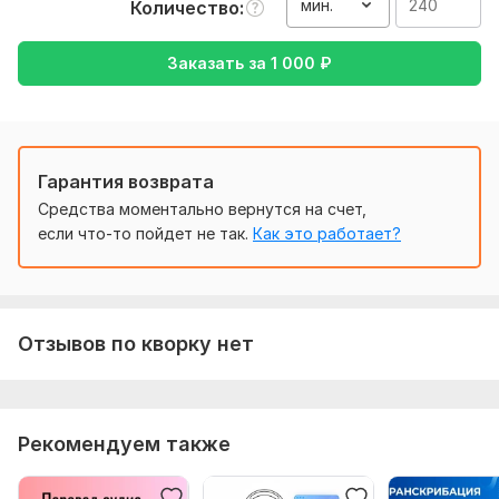
мин.
Количество
Нужно для заказа:
Четкая формулировка заказа, все необходимые для
Заказать за
1 000
₽
работы файлы, добросовестность (ну и чувство юмора).
Тематика:
Отдых и развлечения,
Семья, дети,
Товары и
услуги,
Туризм и путешествия,
Хобби и увлечения
Язык перевода:
Гарантия возврата
с Английского на Русский
Средства моментально вернутся на счет,
с Русского на Английский
если что-то пойдет не так.
Как это работает?
Объем услуги в кворке:
240 минут
Отзывов по кворку нет
Рекомендуем также