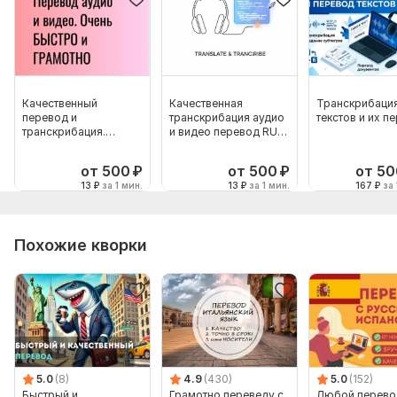
Качественный
Качественная
Транскрибаци
перевод и
транскрибация аудио
текстов и их п
транскрибация.
и видео перевод RU-
Переведу аудио и
EN
видео в текст
от 500
₽
от 500
₽
от 50
13
₽
за 1 мин.
13
₽
за 1 мин.
167
₽
за 
Похожие кворки
5.0
(8)
4.9
(430)
5.0
(152)
Быстрый и
Грамотно переведу с
Любой перево