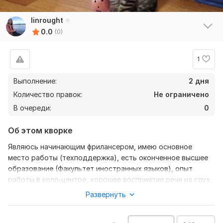
linrought
0.0
(0)
1
Выполнение:
2 дня
Количество правок:
Не ограничено
В очереди:
0
Об этом кворке
Являюсь начинающим фрилансером, имею основное
место работы (техподдержка), есть оконченное высшее
образование (Факультет иностранных языков), опыт
работы в колл-центре, хорошее восприятие речи на слух,
высокая грамотность.
Развернуть
Базовые знания HTML, CSS, которые развиваю и двигаюсь
дальше по пути веб-разработки.