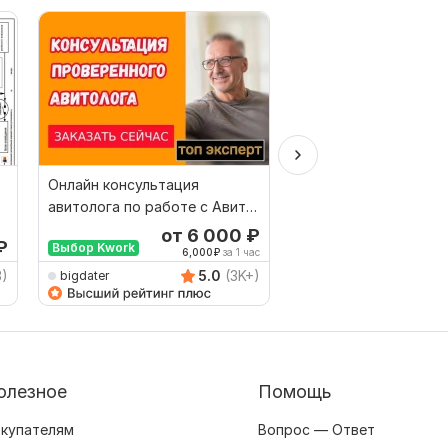
Онлайн консультация
Обучаю дикторскому
авитолога по работе с Авито
актёрскому и орато
Обучение от эксперта
мастерству
от 6 000
₽
₽
Выбор Kwork
6,000
₽
за 1 час
3)
5.0
(3K+)
bigdater
Vladimirdictor
олезное
Помощь
купателям
Вопрос — Ответ