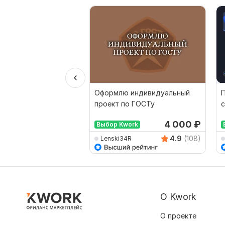
Оформлю индивидуальный
П
проект по ГОСТу
с
4 000
₽
Выбор Kwork
4.9
(108)
Lenski34R
О Kwork
О проекте