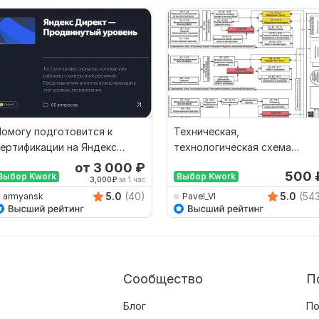
омогу подготовится к
Техническая,
ертификации на Яндекс
технологическая схема
Директ продвинутый
процессов, техническая
от 3 000
₽
500
Выбор Kwork
Выбор Kwork
консультация
3,000
₽
за 1 час
5.0
(40)
5.0
(54
armyansk
Pavel_Vl
Сообщество
П
Блог
По