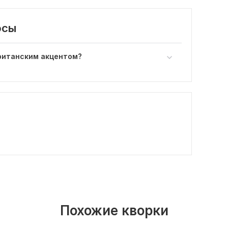
осы
британским акцентом?
Похожие кворки