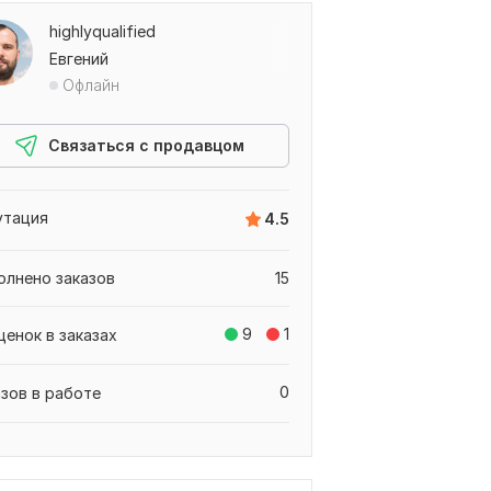
highlyqualified
Евгений
Офлайн
Связаться с продавцом
утация
4.5
олнено заказов
15
9
1
ценок в заказах
0
азов в работе