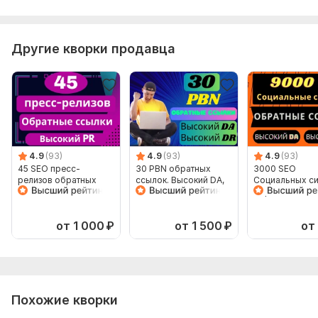
Другие кворки продавца
4.9
(93)
4.9
(93)
4.9
(93)
45 SEO пресс-
30 PBN обратных
3000 SEO
релизов обратных
ссылок. Высокий DA,
Социальных си
ссылок Высокий PR
DR. Высокий
обратных ссыл
авторитет
Высокий DA, D
от 1 000
₽
от 1 500
₽
от
Похожие кворки