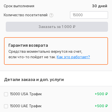
Срок выполнения
30 дней
• Удобный сервис Google
• Посетители, отслеживаемые в Google Analytics
Количество посетителей
• Предоставит пользовательский отчет о трафике.
Заказать за
1 000
₽
Мы также предоставляем услуги по трафику из
определенных стран, но цена будет другой.
Нужно для заказа:
Гарантия возврата
Мне понадобится:
Средства моментально вернутся на счет,
если что-то пойдет не так.
Как это работает?
вебсайт Ссылка
от 3 до 5 основных ключевых слов.
я порекомендую вам ознакомиться с моими
Детали заказа и доп. услуги
дополнительными удивительными услугами.
Тип посетителей:
Боты
15000 USA Трафик
+500
₽
Источник трафика:
С сайтов,
С поисковых систем,
С
соцсетей
15000 UAE Трафик
+500
₽