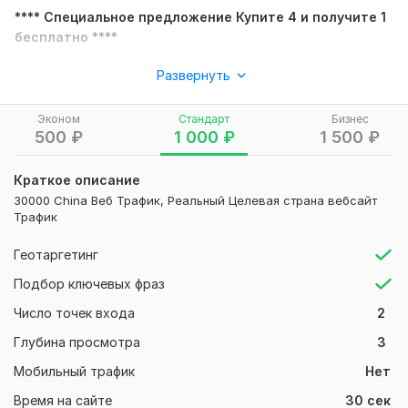
**** Специальное предложение Купите 4 и получите 1
бесплатно ****
Вы хотите увеличить свой бизнес за счет привлечения
Развернуть
реального и целевого трафика на ваш сайт? Тогда вы
находитесь в нужном месте. Здесь я предоставляю 100%
Эконом
Стандарт
Бизнес
безопасные для Google ключевые слова, нацеленные на
500
₽
1 000
₽
1 500
₽
реальный трафик.
Вы можете отслеживать посетителей с помощью Google
Краткое описание
analytics, также я предоставлю пользовательский
30000 China Веб Трафик, Реальный Целевая страна вебсайт
идентификатор отслеживания при доставке.
Трафик
Вам просто нужно указать URL веб-сайта и целевые
Геотаргетинг
ключевые слова. Если у вас нет выбора ключевых слов, то
Подбор ключевых фраз
мы найдем и используем лучшие ключевые слова для вас.
Число точек входа
2
особенности концерта:
Глубина просмотра
3
• Реальные посетители
Мобильный трафик
Нет
• Ключевые слова, целевая аудитория
Время на сайте
30 сек
• 100% органические посетители.