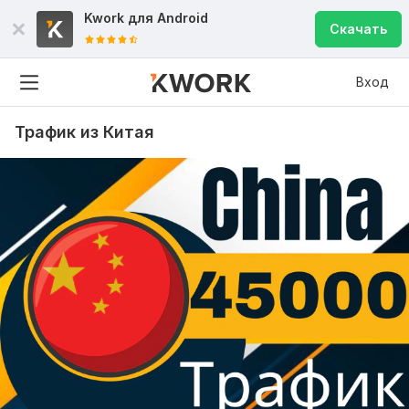
Kwork для
Android
Скачать
Вход
Трафик из Китая