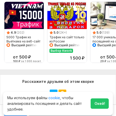
4.9
(202)
5.0
(2K+)
5.0
(139)
5000 Трафик из
Трафик на сайт только
17 000 уникал
Вьетнама на веб-сайт
из России
посещений на с
Яндекса в тече
дней
Выбор Kwork
от 500
₽
от 500
1 500
₽
100
₽
за 1 000 посет.
29
₽
за 1 0
Расскажите друзьям об этом кворке
Мы используем файлы
cookie
, чтобы
анализировать посещения и делать сайт
Окей!
удобнее.
Чат
Заказать за
1 000
₽