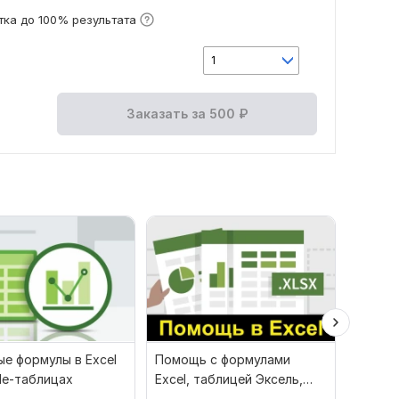
ка до 100% результата
1
Заказать за
500
₽
е формулы в Excel
Помощь с формулами
Напишу
le-таблицах
Excel, таблицей Эксель,
или Go
макросом, анализ данных