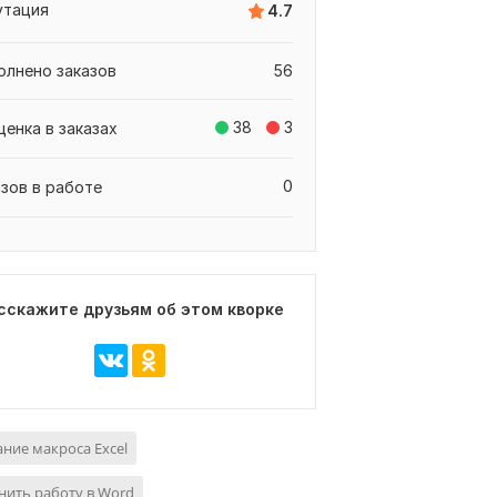
утация
4.7
олнено заказов
56
38
3
ценка в заказах
0
азов в работе
сскажите друзьям об этом кворке
ние макроса Excel
ить работу в Word