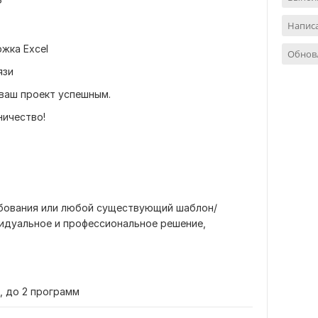
?
Напис
жка Excel
Обнов
язи
 ваш проект успешным.
ничество!
ебования или любой существующий шаблон/
видуальное и профессиональное решение,
, до 2 программ