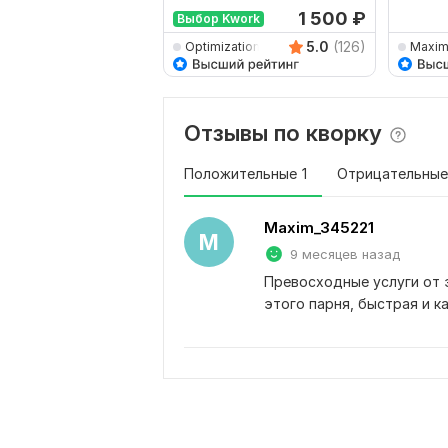
1 500
₽
Выбор Kwork
5.0
(126)
Optimization_Excel
Maxim
Отзывы по кворку
Положительные
1
Отрицательные
Maxim_345221
M
9 месяцев назад
Превосходные услуги от 
этого парня, быстрая и к