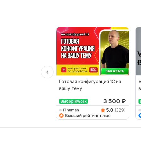
Готовая конфигурация 1С на
V
вашу тему
в
3 500
₽
Выбор Kwork
5.0
(329)
IThuman