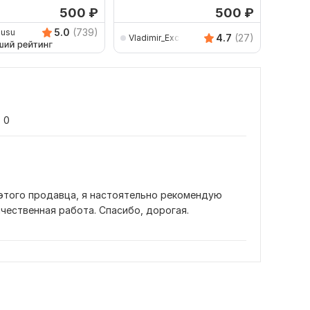
500
₽
500
₽
5.0
(739)
usu
roman
4.7
(27)
Vladimir_Excel
0
этого продавца, я настоятельно рекомендую 
ачественная работа. Спасибо, дорогая.