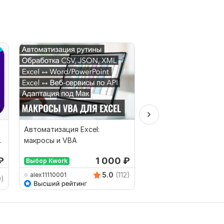
Автоматизация Excel:
Помощь с формулами
макросы и VBA
Google Sheets, Гугл-
₽
1 000
₽
Выбор Kwork
Выбор Kwork
5.0
(112)
alex11110001
Optimization_Excel
9)