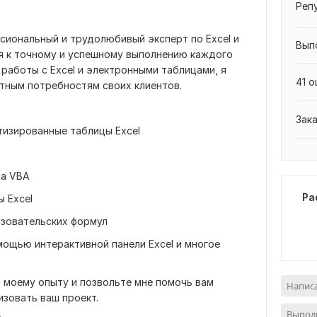
Реп
сиональный и трудолюбивый эксперт по Excel и
Вып
я к точному и успешному выполнению каждого
работы с Excel и электронными таблицами, я
41 о
тным потребностям своих клиентов.
Зак
тизированные таблицы Excel
на VBA
Ра
 Excel
ьзовательских формул
мощью интерактивной панели Excel и многое
 моему опыту и позвольте мне помочь вам
Написа
зовать ваш проект.
Выполн