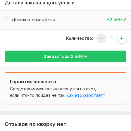
Детали заказа и доп. услуги
•Интеграция с внешними сервисами: подключение CRM,
1С, платежных систем, почтовых сервисов и других
инструментов.
Дополнительный час
+2 500
₽
•Оптимизация сайта: улучшение производительности,
настройка кеширования, работа с базами данных.
Количество:
•Настройка бизнес-процессов: автоматизация внутренних
процессов через возможности 1С-Битрикс.
Заказать за
2 500
₽
•Исправление ошибок: устранение багов и технических
неполадок.
•Адаптация и настройка шаблонов: доработка
Гарантия возврата
существующего дизайна или интеграция нового.
Средства моментально вернутся на счет,
Почему выбирают нас:
если что-то пойдет не так.
Как это работает?
•Опыт работы с платформой 1С-Битрикс.
•Индивидуальный подход к каждому проекту.
•Четкие сроки выполнения задач.
Отзывов по кворку нет
•Поддержка и консультации на всех этапах