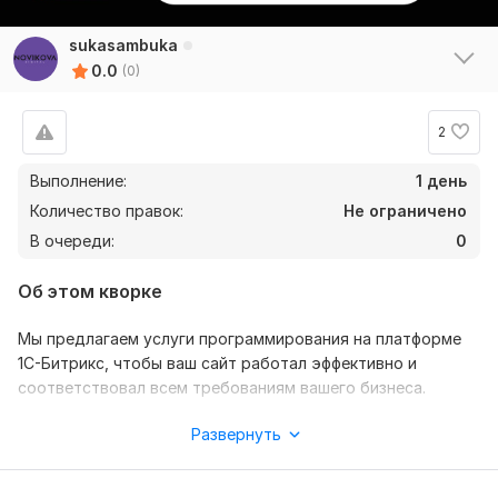
sukasambuka
0.0
(0)
2
Выполнение:
1 день
Количество правок:
Не ограничено
В очереди:
0
Об этом кворке
Мы предлагаем услуги программирования на платформе
1С-Битрикс, чтобы ваш сайт работал эффективно и
соответствовал всем требованиям вашего бизнеса.
Что мы предлагаем:
Развернуть
•Разработка и доработка функционала: создание новых
модулей, компонентов и индивидуальных решений.