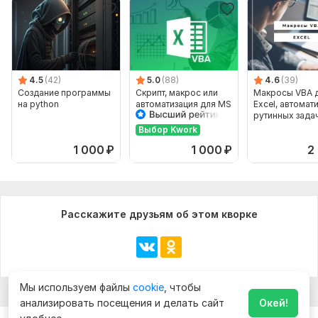
5. Технические требования
Чем больше информации, тем быстрее и качественнее
работа!
4.5
(42)
5.0
(88)
4.6
(39)
Объем услуги в кворке:
Час работы специалиста
Создание программы
Скрипт, макрос или
Макросы VBA 
на python
автоматизация для MS
Excel, автомат
Excel
рутинных зада
ключ
Выбор Kwork
1 000
₽
1 000
₽
2
Расскажите друзьям об этом кворке
Мы используем файлы
cookie
, чтобы
анализировать посещения и делать сайт
Окей!