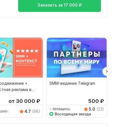
Заказать за
17 000
₽
родвижение +
SMM-ведение Telegram
Создам
стная реклама в
мессе
. Директ
постов
от 30 000
₽
500
₽
SMM
5.0
(23)
htmteamru
MONS
4.7
(98)
a_smm