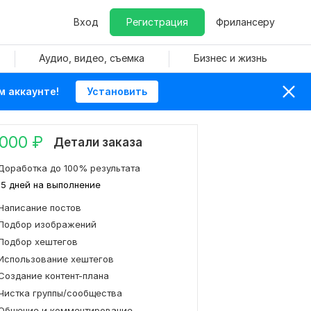
Вход
Регистрация
Фрилансеру
Аудио, видео, съемка
Бизнес и жизнь
м аккаунте!
Установить
 000
₽
Детали заказа
Доработка до 100% результата
15 дней на выполнение
Написание постов
Подбор изображений
Подбор хештегов
Использование хештегов
Создание контент-плана
Чистка группы/сообщества
Общение и комментирование