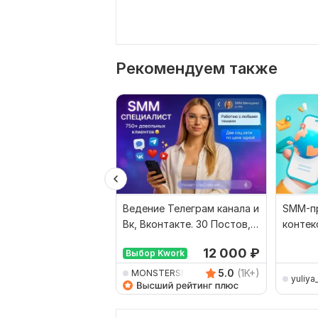
Рекомендуем также
Ведение Телеграм канала и
SMM-п
Вк, Вконтакте. 30 Постов,
контек
тексты, SMM
Яндекс
12 000
₽
Выбор Kwork
5.0
(1K+)
MONSTERSMM
yuliy