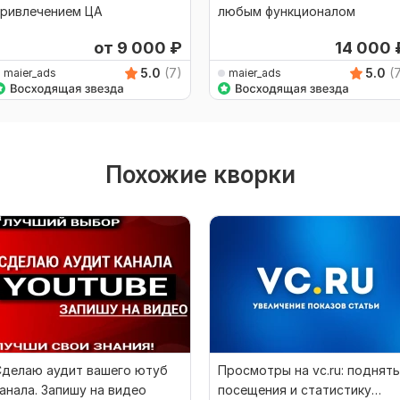
привлечением ЦА
любым функционалом
от 9 000
₽
14 000
5.0
(7)
5.0
(
maier_ads
maier_ads
Похожие кворки
Сделаю аудит вашего ютуб
Просмотры на vc.ru: поднять
анала. Запишу на видео
посещения и статистику