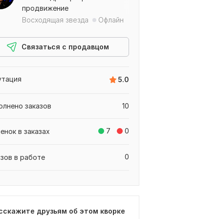
продвижение
Восходящая звезда
Офлайн
Связаться с продавцом
утация
5.0
олнено заказов
10
7
0
енок в заказах
0
азов в работе
сскажите друзьям об этом кворке