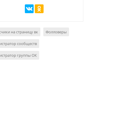
чики на страницу вк
Фолловеры
истратор сообществ
истратор группы ОК