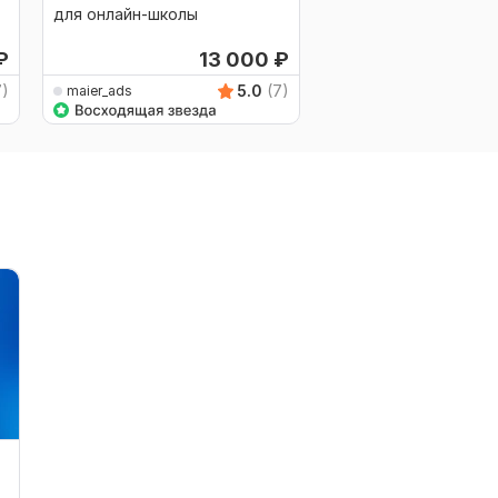
для онлайн-школы
для репетитора
₽
13 000
₽
1
7)
5.0
(7)
maier_ads
maier_ads