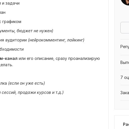
 и задачи
лан
с графиком
рументы, бюджет не нужен)
ия аудитории
(нейрокомментинг, лайкинг)
Реп
обходимости
ам-канал
или его описание, сразу проанализирую
Вып
делать.
7 оц
ылка
(если он уже есть)
сессий, продажи курсов и т.д.)
Зак
Ра