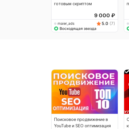
готовым скриптом
9 000
₽
5.0
(7)
maier_ads
Поисковое продвижение в
YouTube и SEO оптимизация
к