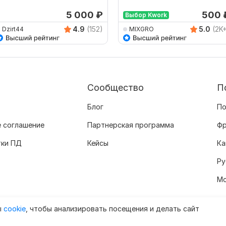
статьи
5 000
₽
500
Выбор Kwork
4.9
(152)
5.0
(2K
Dzirt44
MIXGRO
Сообщество
П
Блог
По
 соглашение
Партнерская программа
Фр
тки ПД
Кейсы
Ка
Ру
Мо
ы
cookie
, чтобы анализировать посещения и делать сайт