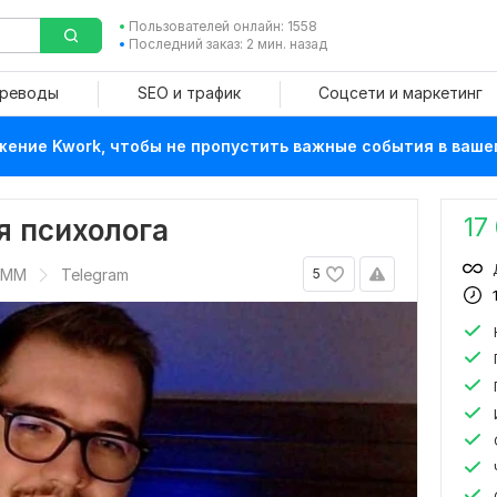
Пользователей онлайн: 1558
Последний заказ: 2 мин. назад
ереводы
SEO и трафик
Соцсети и маркетинг
ение Kwork, чтобы не пропустить важные события в ваше
17
я психолога
SMM
Telegram
5