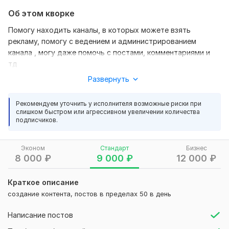
Об этом кворке
Помогу находить каналы, в которых можете взять
рекламу, помогу с ведением и администрированием
канала , могу даже помочь с постами, комментариями и
тд
Развернуть
Нужно для заказа:
Отдача, описание просьбы, коммуникативность и умение
Рекомендуем уточнить у исполнителя возможные риски при
формулировать свои желания. Со всем остальным я
слишком быстром или агрессивном увеличении количества
помогу
подписчиков.
Тип:
Ведение и администрирование
Эконом
Стандарт
Бизнес
8 000
₽
9 000
₽
12 000
₽
Краткое описание
создание контента, постов в пределах 50 в день
Написание постов