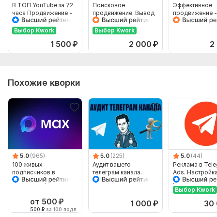
В ТОП YouTube за 72
Поисковое
Эффективное
часа Продвижение -
продвижение. Вывод
продвижение -
SEO + Обложка
в топ поиска YouTube
в ТОП
Выбор Kwork
Выбор Kwork
1 500
₽
2 000
₽
2
Похожие кворки
5.0
(965)
5.0
(225)
5.0
(44)
100 живых
Аудит вашего
Реклама в Tel
подписчиков в
телеграм канала.
Ads. Настройк
мессенджер мах
Оптимизация и поиск
рекламных ка
ошибок в тг канале
Выбор Kwork
от 500
₽
1 000
₽
30
500
₽
за 100 подп.