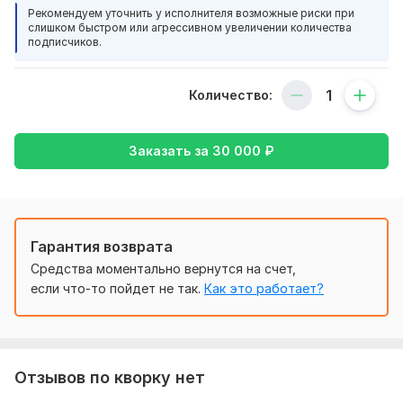
заходил — и не хотел уходить. Канал будет не про «ещё
Рекомендуем уточнить у исполнителя возможные риски при
слишком быстром или агрессивном увеличении количества
один пост ради поста», а про ценность, характер и
подписчиков.
доверие.
Если нужно — подключу бота, подстрою под воронку,
Количество:
дам рекомендации по продвижению и запуску.
Вы получите:
Заказать за
30 000
₽
– продуманный канал с оформлением и концепцией
– готовый фундамент для ведения
– понимание, как и что публиковать, чтобы не сливать
время впустую
Гарантия возврата
Работаю с блогерами, экспертами, бизнесами и онлайн-
Средства моментально вернутся на счет,
школами. Знаю, как упаковать даже сложную тему просто
если что-то пойдет не так.
Как это работает?
и вкусно.
Обращайтесь — всё покажу и расскажу!
Нужно для заказа:
Отзывов по кворку нет
Цель канала (например: прогрев, воронка, продажи,