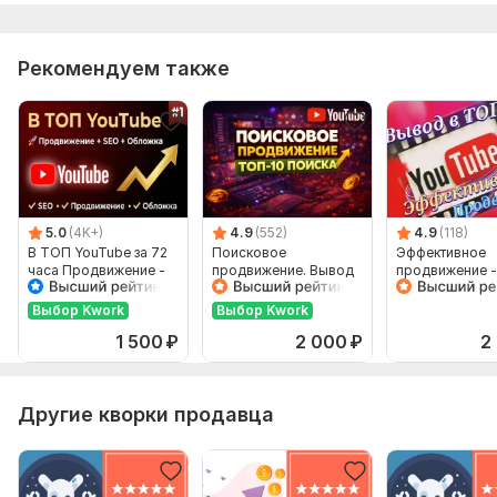
экспертность)
Инфо о вас и продукте
Рекомендуем также
Наличие логотипа, фото, фирменного стиля (если есть)
Примеры каналов, которые вам нравятся
Доступ
Фриланс услуга включает:
Написание постов
5.0
(4K+)
4.9
(552)
4.9
(118)
Подбор изображений
В ТОП YouTube за 72
Поисковое
Эффективное
часа Продвижение -
продвижение. Вывод
продвижение -
Создание контент-плана
SEO + Обложка
в топ поиска YouTube
в ТОП
Выбор Kwork
Выбор Kwork
Оформление
1 500
₽
2 000
₽
2
Количество постов: 20
Срок выполнения:
30 дней
Другие кворки продавца
Тип:
Ведение и администрирование