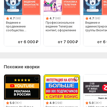
4.7
(98)
4.7
(98)
4.7
(98)
Ведение и
Профессиональное
Ведение и
продвижение
ведение Телеграм:
администриро
сообщества
контент, оформление
группы Вконта
ВКонтакте
от 6 000
₽
от 7 000
₽
от 6
Похожие кворки
5.0
(1K+)
4.9
(298)
5.0
(3K+)