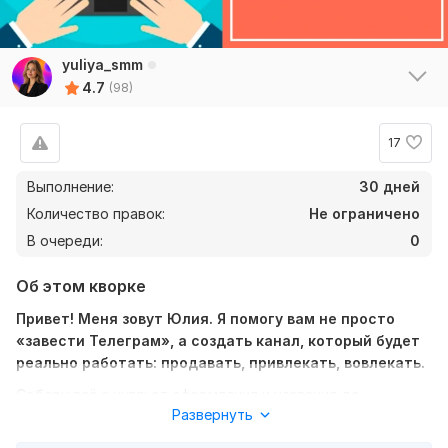
yuliya_smm
4.7
(98)
17
Выполнение:
30 дней
Количество правок:
Не ограничено
В очереди:
0
Об этом кворке
Привет! Меня зовут Юлия. Я помогу вам не просто
«завести Телеграм», а создать канал, который будет
реально работать: продавать, привлекать, вовлекать.
Соберу всё с нуля: от оформления и названия до
Развернуть
структуры, рубрик, идей для контента и контент-плана.
Упакую ваш стиль, нишу и смыслы так, чтобы человек