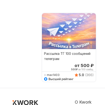
Рассылка ТГ 100 сообщений
телеграм
от 500
₽
500
₽
за 100 сообщ.
5.0
(366)
mav1403
О Kwork