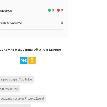
0
0
 оценок
0
азов в работе
сскажите друзьям об этом кворке
ь просмотры YouTube
для YouTube
 создать канал в Яндекс.Дзен?