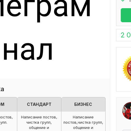
1
2 
ка
ОМ
СТАНДАРТ
БИЗНЕС
постов,
Написание постов,
Написание
упп.
чистка групп,
постов,чистка групп,
общение и
общение и