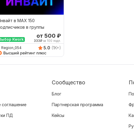
нвайт в MAX 150
одписчиков в группы
от 500
₽
Выбор Kwork
333
₽
за 100 подп.
5.0
(1K+)
Region_054
Сообщество
П
Блог
По
 соглашение
Партнерская программа
Фр
тки ПД
Кейсы
Ка
Ру