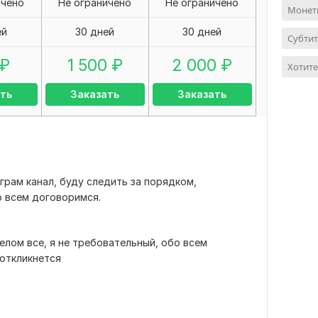
ичено
Не ограничено
Не ограничено
Монет
ей
30 дней
30 дней
Cубтит
₽
1 500
₽
2 000
₽
Хотите
ть
Заказать
Заказать
рам канал, буду следить за порядком,
о всем договоримся.
целом все, я не требовательный, обо всем
 откликнется