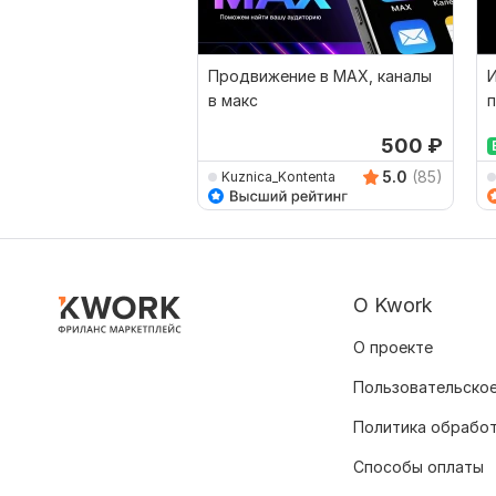
Продвижение в MAX, каналы
И
в макс
п
500
₽
5.0
(85)
Kuznica_Kontenta
О Kwork
О проекте
Пользовательское
Политика обрабо
Способы оплаты