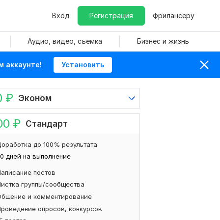
Вход
Регистрация
Фрилансеру
Аудио, видео, съемка
Бизнес и жизнь
м аккаунте!
Установить
0
₽
Эконом
00
₽
Стандарт
оработка до 100% результата
0 дней на выполнение
Написание постов
Чистка группы/сообщества
Общение и комментирование
Проведение опросов, конкурсов