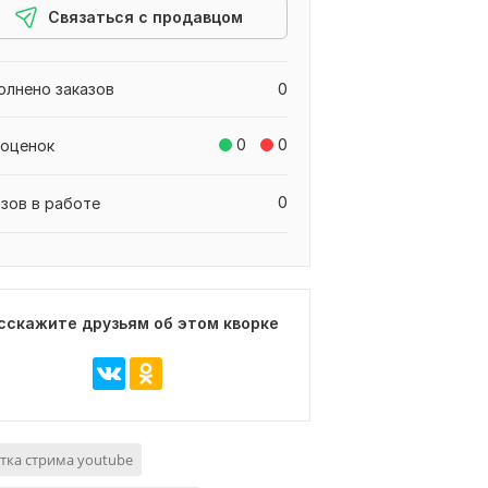
Связаться с продавцом
олнено заказов
0
0
0
 оценок
0
азов в работе
сскажите друзьям об этом кворке
тка стрима youtube