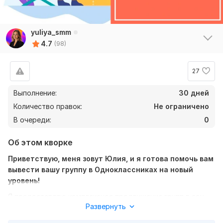
yuliya_smm
4.7
(98)
27
Выполнение:
30 дней
Количество правок:
Не ограничено
В очереди:
0
Об этом кворке
Приветствую, меня зовут Юлия, и я готова помочь вам
вывести вашу группу в Одноклассниках на новый
уровень!
Я предоставляю комплексное продвижение групп в соц.
Развернуть
сетях, включающее профессиональное ведение и
оформление аккаунта.
Моя задача
— не просто