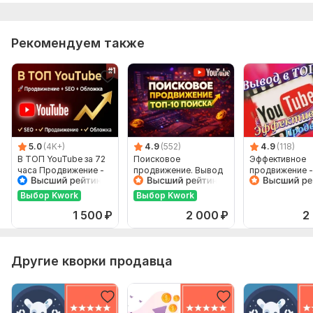
Информация о вашем бизнесе, товарах или услугах
Исходные материалы: фото, видео, тексты
Рекомендуем также
Предпочтения по стилю контента
Фриланс услуга включает:
Написание постов
Наполнение товарами
Подбор изображений
5.0
(4K+)
4.9
(552)
4.9
(118)
В ТОП YouTube за 72
Поисковое
Эффективное
Создание контент-плана
часа Продвижение -
продвижение. Вывод
продвижение -
SEO + Обложка
в топ поиска YouTube
в ТОП
Общение и комментирование
Выбор Kwork
Выбор Kwork
Проведение опросов, конкурсов
1 500
₽
2 000
₽
2
Количество постов: 20
Срок выполнения:
30 дней
Другие кворки продавца
Тип:
Ведение и администрирование