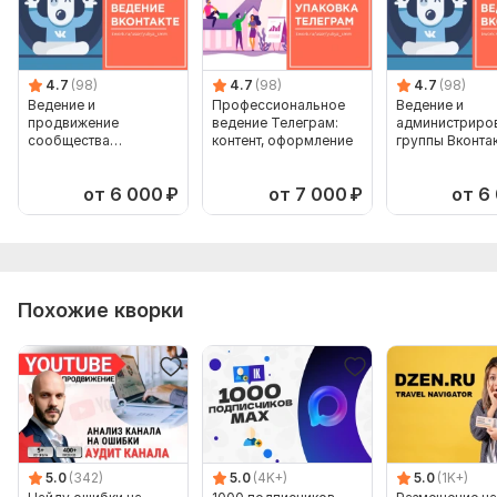
4.7
(98)
4.7
(98)
4.7
(98)
Ведение и
Профессиональное
Ведение и
продвижение
ведение Телеграм:
администриро
сообщества
контент, оформление
группы Вконта
ВКонтакте
от 6 000
₽
от 7 000
₽
от 6
Похожие кворки
5.0
(342)
5.0
(4K+)
5.0
(1K+)