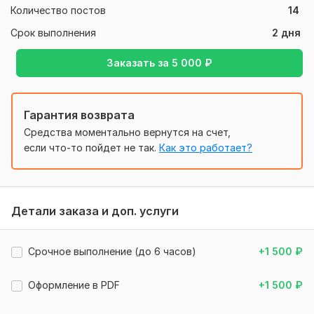
Количество постов
14
Нужно для заказа:
Срок выполнения
2 дня
Что нужно от покупателя:
Название или ссылка на канал (если есть)
Заказать за
5 000
₽
Тематика и ниша канала
Цель ведения канала (продажи, вовлечение,
обучение, личный бренд и т.д.)
Гарантия возврата
Кто ваша целевая аудитория? (возраст, интересы,
Средства моментально вернутся на счет,
профессия и т.п.)
если что-то пойдет не так.
Как это работает?
Формат публикаций, которые вы предпочитаете
(короткие, лонгриды, подборки, реакции и т.д.)
Есть ли у вас постоянные рубрики или стиль? (если
да — укажите)
Детали заказа и доп. услуги
Какой стиль общения нужен? (деловой,
дружелюбный, с юмором и т.п.)
Дополнительно: нужны ли идеи, закрепы, формат
Срочное выполнение (до 6 часов)
+1 500
₽
PDF
Оформление в PDF
+1 500
₽
Тип:
Ведение и администрирование