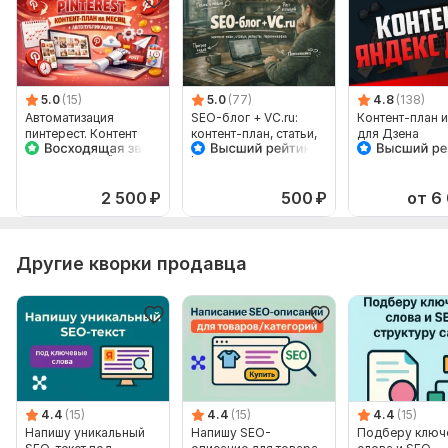
5.0
(15)
5.0
(77)
4.8
(138)
Автоматизация
SEO-блог + VC.ru:
Контент-план и
пинтерест. Контент
контент-план, статьи,
для Дзена
план на месяц,
репосты и
автопубликация
перелинковка
2 500
₽
500
₽
от 6
Другие кворки продавца
4.4
(15)
4.4
(15)
4.4
(15)
Напишу уникальный
Напишу SEO-
Подберу ключ