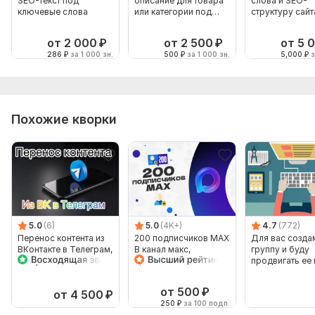
SEO-текст под
описание для товара
слова и SEO-
ключевые слова
или категории под
структуру сайт
ключи
от 2 000
₽
от 2 500
₽
от 5 
286
₽
за 1 000 зн.
500
₽
за 1 000 зн.
5,000
₽
з
Похожие кворки
5.0
(6)
5.0
(4K+)
4.7
(772)
Перенос контента из
200 подписчиков MAX
Для вас созда
ВКонтакте в Телеграм,
B канал макс,
группу и буду
настройка и
продвижение МАХ
продвигать ее
оптимизация
месяц
от 500
₽
от 4 500
₽
250
₽
за 100 подп.