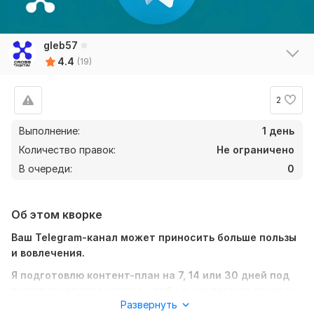
gleb57
4.4
(19)
2
Выполнение:
1 день
Количество правок:
Не ограничено
В очереди:
0
Об этом кворке
Ваш Telegram-канал может приносить больше пользы
и вовлечения.
Я подготовлю контент-план на 7, 14 или 30 дней под
тематику вашего канала
, чтобы вы не тратили время на
Развернуть
раздумья — что и когда публиковать.