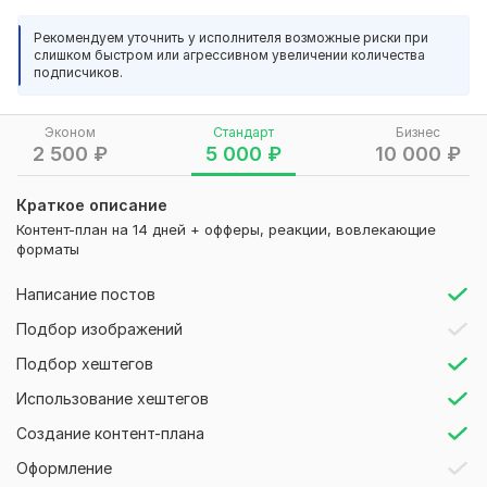
Что входит:
Рекомендуем уточнить у исполнителя возможные риски при
слишком быстром или агрессивном увеличении количества
— Темы постов и рубрик
подписчиков.
— Форматы: текст, опрос, подборка, реакция, CTA
— Цели публикаций: прогрев, продажа, вовлечение,
Эконом
Стандарт
Бизнес
трафик
2 500
₽
5 000
₽
10 000
₽
— Варианты вовлечения и storytelling
Краткое описание
— По желанию — оформление в PDF, идеи для закрепов и
Контент-план на 14 дней + офферы, реакции, вовлекающие
воронок
форматы
Идеально подходит для:
Написание постов
— Авторских каналов
Подбор изображений
— Экспертов и наставников
Подбор хештегов
— Магазинов, курсов, блогеров
Использование хештегов
— Партнёрского или инфоконтента
Создание контент-плана
Чёткий, понятный и удобный план — то, с чего начинается
Оформление
стабильное ведение Telegram-канала.