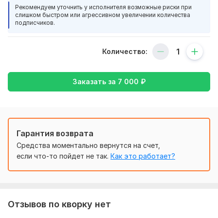
На консультации разберём:
Рекомендуем уточнить у исполнителя возможные риски при
слишком быстром или агрессивном увеличении количества
какую нишу или направление выбрать
подписчиков.
как понять, на что делать ставку: экспертность, бизнес,
личный бренд или контент-проект
Количество:
какие темы и форматы стоит запускать в начале
как подготовить канал к старту
Заказать за
7 000
₽
какие ошибки чаще всего убивают канал на старте
как не делать YouTube хаотично, а выстроить понятную
систему
По итогу вы получите:
Гарантия возврата
Средства моментально вернутся на счет,
ясное понимание ниши и формата
если что-то пойдет не так.
Как это работает?
рекомендации по запуску канала
первые шаги, с которых стоит начать
ответы на ваши вопросы по YouTube
Отзывов по кворку нет
Это не “волшебное продвижение”, а честный стартовый