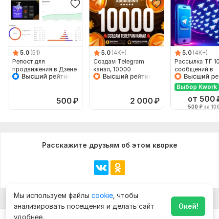
5.0
(51)
5.0
(4K+)
5.0
(4K+)
Репост для
Создам Telegram
Рассылка ТГ 1
продвижения в Дзене
канал, 10000
сообщений в
подписчиков тг,
Телеграм
Передача прав в tg
Выбор Kwork
от 500
500
₽
2 000
₽
500
₽
за 10
Расскажите друзьям об этом кворке
Мы используем файлы
cookie
, чтобы
анализировать посещения и делать сайт
Окей!
удобнее.