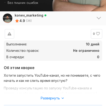
konev_marketing
4.9
(36)
0
Выполнение:
10 дней
Количество правок:
Не ограничено
В очереди:
0
Об этом кворке
Хотите запустить YouTube-канал, но не понимаете, с чего
начать и как не слить время впустую?
Проведу консультацию по запуску YouTube-канала и
помогу разобраться с базой: нишей, форматом, логикой
Развернуть
контента и первыми шагами.