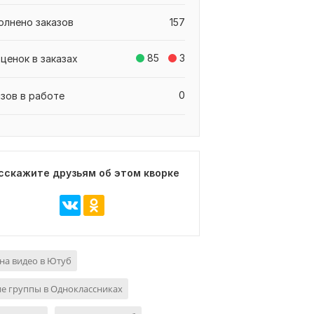
олнено заказов
157
85
3
ценок в заказах
0
азов в работе
сскажите друзьям об этом кворке
на видео в Ютуб
е группы в Одноклассниках