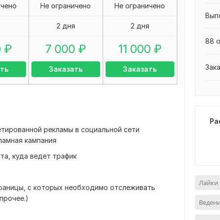
ичено
Не ограничено
Не ограничено
Вып
я
2 дня
2 дня
88 о
0
₽
7 000
₽
11 000
₽
Зак
ть
Заказать
Заказать
Ра
етированной рекламы в социальной сети
кламная кампания
та, куда ведет трафик
Лайки 
страницы, с которых необходимо отслеживать
 прочее.)
Ведени