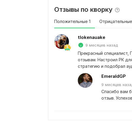
Отзывы по кворку
Положительные
1
Отрицательные
tlokenauake
9 месяцев назад
Прекрасный специалист, 
отзывам. Настроил РК для 
стратегию и подобрал ау
EmeraldGP
9 месяцев
наза
Спасибо вам б
отзыв. Успехов