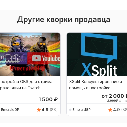
Другие кворки продавца
Настройка OBS для стрима
XSplit Консультирование и
рансляции на Twitch
помощь в настройке
ouTube Vk Play GoodGame
от 2 000
1 500
₽
2,000
₽
за 1 ч
4.9
(88)
4.9
(8
EmeraldGP
EmeraldGP