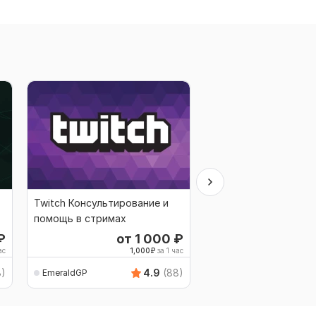
Twitch Консультирование и
Youtube Консультиро
помощь в стримах
помощь в стримах
₽
от 1 000
₽
от 
ас
1,000
₽
за 1 час
1,
8)
4.9
(88)
EmeraldGP
EmeraldGP