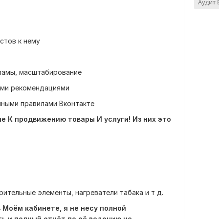
Аудит 
стов к нему
кламы, масштабирование
ими рекомендациями
нными правилами Вконтакте
е К продвижению товары И услуги! Из них это
рительные элементы, нагреватели табака и т д.
 Моём кабинете, я не несу полной
ь и полный отчёт по её ведению не