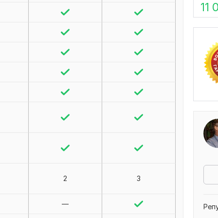
11 
2
3
—
Реп