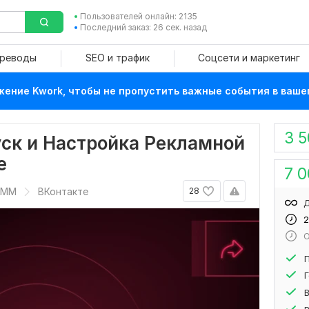
Пользователей онлайн: 2135
Последний заказ: 26 сек. назад
ереводы
SEO и трафик
Соцсети и маркетинг
ение Kwork, чтобы не пропустить важные события в ваше
3 
уск и Настройка Рекламной
е
7 
SMM
ВКонтакте
28
Д
2
О