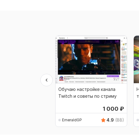
Обучаю настройке канала
Twitch и советы по стриму
т
Y
1 000
₽
4.9
(88)
EmeraldGP