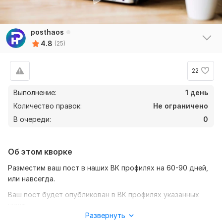
posthaos
4.8
(25)
22
Выполнение:
1 день
Количество правок:
Не ограничено
В очереди:
0
Об этом кворке
Разместим ваш пост в наших ВК профилях на 60-90 дней,
или навсегда.
Рейтинги по критериям
Ваш пост будет опубликован в ВК профилях указанных
Скорость
5
ниже .
Качество
5
Развернуть
Ссылки на наши ВК профили: