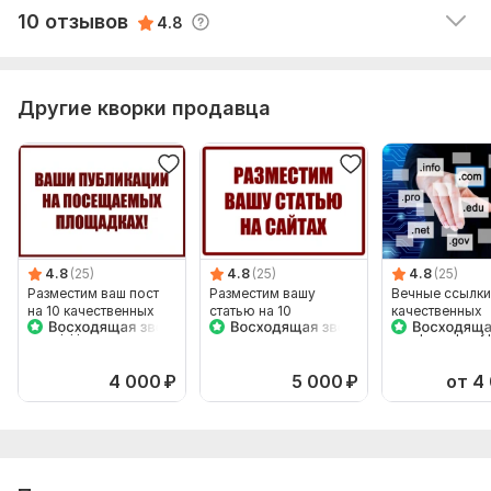
Читать
Ответ продавца
10 отзывов
4.8
Другие кворки продавца
4.8
(25)
4.8
(25)
4.8
(25)
Разместим ваш пост
Разместим вашу
Вечные ссылки
на 10 качественных
статью на 10
качественных
площадках ИКС 10-
качественных
интернет-ресу
160
площадках ИКС 10-
ИКС 10-160
160
4 000
₽
5 000
₽
от 4