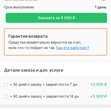
Все хорошо
Срок выполнения
1 день
Читать
Ответ продавца
Заказать за
6 000
₽
Гарантия возврата
Kurteepofmfhhrh
2 месяца назад
K
Средства моментально вернутся на счет,
Всё сделано отлично. Задача выполнена 
если что-то пойдет не так.
Как это работает?
досрочно, качество порадовало. Рекомендую 
исполнителя!
Читать
Ответ продавца
Детали заказа и доп. услуги
+ 30 дней к заказу + закреп поста 7 дн
+2 500
₽
kochanoviliya
1 год назад
K
Все отлично и быстро, спасибо за помощь в 
+ 60 дней к заказу + закреп поста 14 дн
+3 500
₽
раскрутки