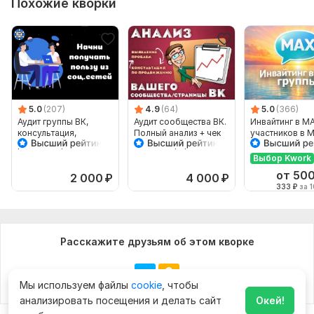
Похожие кворки
5.0
(207)
4.9
(64)
5.0
(366)
Аудит группы ВК,
Аудит сообщества ВК.
Инвайтинг в М
консультация,
Полный анализ + чек
участников в 
решение проблем
лист по оформлению
сообщества
в подарок
Выбор Kwork
от 50
2 000
₽
4 000
₽
333
₽
за 1
Расскажите друзьям об этом кворке
Мы используем файлы
cookie
, чтобы
анализировать посещения и делать сайт
Окей!