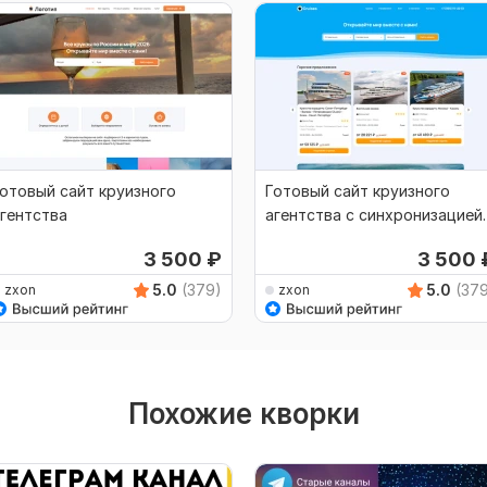
отовый сайт круизного
Готовый сайт круизного
гентства
агентства с синхронизацией
по API Infoflot
3 500
₽
3 500
5.0
(379)
5.0
(37
zxon
zxon
Похожие кворки