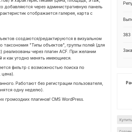
тов) и характеристиками (цена, площадь, этаж,
Реп
егко добавляются через административную панель
арактеристик отображается галерея, карта с
Вып
383 
бъектов создаются/редактируются в визуальном
го таксономия "Типы объектов", группы полей (для
Зак
) реализованы через плагин ACF. При желании
й и как угодно менять имеющиеся.
еется фильтр с возможностью поиска по
 цена).
Ра
анного. Работают без регистрации пользователя,
анятся одну неделю).
их громоздких плагинов! CMS WordPress.
Купить
Готовы