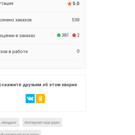
утация
5.0
олнено заказов
539
381
2
оценки в заказах
0
азов в работе
сскажите друзьям об этом кворке
 лендинг
Интернет-магазин
й интернет-магазин