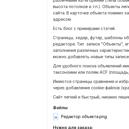
различными категориями (типы объек
высота потолков и т.п.). Объекты л
сайта. В карточке объекта помимо х
адресом.
Есть блог с примерами статей.
Страницы, хедер, футер, шаблоны о
редакторе. Тип записи "Объекты", е
заполнения различных характеристик
можно добавлять новые типы записе
Для удобного поиска объявлений им
таксономии или полям ACF (площадь,
Имеются страницы сравнения и избр
через добавление cookie-файлов (хр
Сайт легкий и быстрый, никаких лишн
Файлы
Редактор объекта.png
Нужно для заказа: