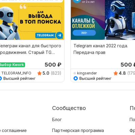
елеграм канал для быстрого
Telegram канал 2022 года.
продвижения. Старый TG
Передача прав
анал 2023 года
500
₽
500
Выбор Kwork
5.0
(823)
4.8
(17
TELEGRAM_INFO
kingsender
Сообщество
П
Блог
По
 соглашение
Партнерская программа
Фр