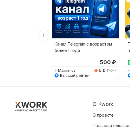
Канал Telegram с возрастом
Т
более 1 года
к
500
₽
5.0
(1K+)
Maxximus
О Kwork
О проекте
Пользовательское