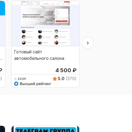
Готовый сайт
Готовый сайт для р
автомобильного салона
₽
4 500
₽
9)
5.0
(379)
zxon
zxon