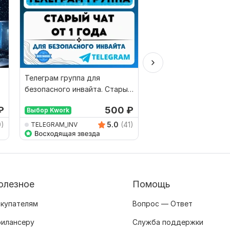
Телеграм группа для
Продам автонаполн
безопасного инвайта. Старый
сайт. Женский журна
ТГ чат с отлежкой
Премиум, есть демо
₽
500
₽
Выбор Kwork
9)
5.0
(41)
TELEGRAM_INV
sergey215
олезное
Помощь
купателям
Вопрос — Ответ
илансеру
Служба поддержки