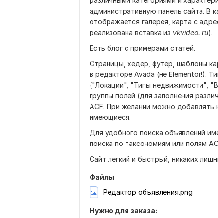
различными категориями и характер
административную панель сайта. В 
отображается галерея, карта с адр
реализована вставка из
vkvideo. ru
).
Есть блог с примерами статей.
Страницы, хедер, футер, шаблоны к
в редакторе Avada (не Elementor!). 
("Локации", "Типы недвижимости", "
группы полей (для заполнения разли
ACF. При желании можно добавлять н
имеющиеся.
Для удобного поиска объявлений и
поиска по таксономиям или полям AC
Сайт легкий и быстрый, никаких лишн
Файлы
Редактор объявления.png
Нужно для заказа: