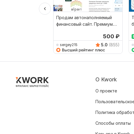
Продам автонаполняемый
Т
финансовый сайт. Премиум.
б
Демо в описании
Т
500
₽
5.0
(855)
sergey215
О Kwork
О проекте
Пользовательское
Политика обрабо
Способы оплаты
Карьера в Kwork