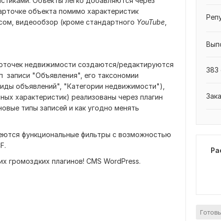
истиками. Объекты легко добавляются через
карточке объекта помимо характеристик
Реп
есом, видеообзор (кроме стандартного
YouTube
,
Вып
арточек недвижимости создаются/редактируются
383 
Тип записи "Объявления", его таксономии
Виды объявлений", "Категории недвижимости"),
Зак
чных характеристик) реализованы через плагин
овые типы записей и как угодно менять
меются функциональные фильтры с возможностью
F.
Ра
их громоздких плагинов! CMS WordPress.
Готовы