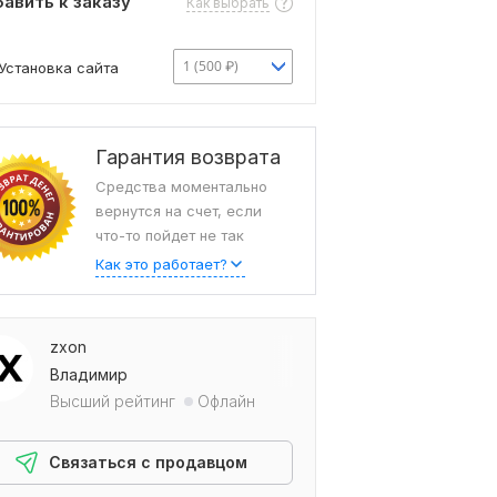
авить к заказу
Как выбрать
1 (500 ₽)
Установка сайта
Гарантия возврата
Средства моментально
вернутся на счет, если
что-то пойдет не так
Как это работает?
zxon
Владимир
Высший рейтинг
Офлайн
Связаться с продавцом