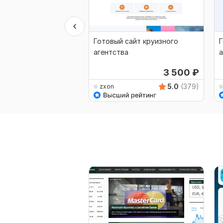
Готовый сайт круизного
Г
агентства
а
п
3 500
₽
5.0
(379)
zxon