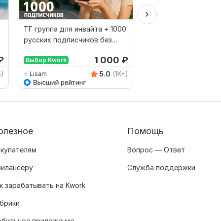
ТГ группа для инвайта + 1000
Продам автонаполн
русских подписчиков без
сайт. СМИ, новости. 
списаний. ХИТ
демо
₽
1 000
₽
Выбор Kwork
5)
5.0
(1K+)
Lisam
sergey215
олезное
Помощь
купателям
Вопрос — Ответ
илансеру
Служба поддержки
к зарабатывать на Kwork
брики
бильное приложение