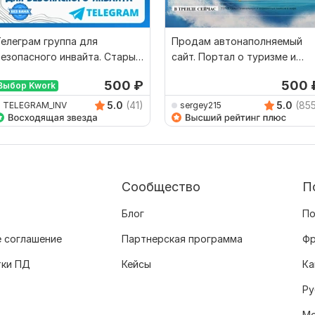
елеграм группа для
Продам автонаполняемый
езопасного инвайта. Старый
сайт. Портал о туризме и
Г чат с отлежкой
путешествиях
500
₽
500
Выбор Kwork
5.0
(41)
5.0
(85
TELEGRAM_INV
sergey215
Сообщество
П
Блог
По
 соглашение
Партнерская программа
Фр
тки ПД
Кейсы
Ка
Ру
Мо