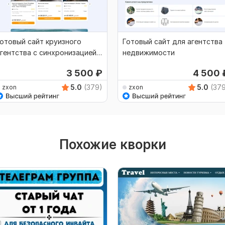
отовый сайт круизного
Готовый сайт для агентства
гентства с синхронизацией
недвижимости
о API Infoflot
3 500
₽
4 500
5.0
(379)
5.0
(37
zxon
zxon
Похожие кворки