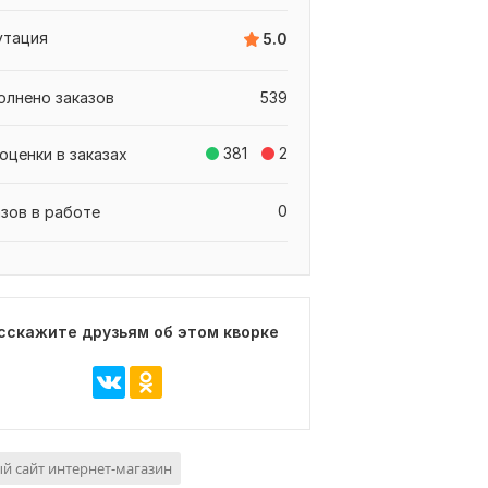
утация
5.0
олнено заказов
539
381
2
оценки в заказах
0
азов в работе
сскажите друзьям об этом кворке
й сайт интернет-магазин