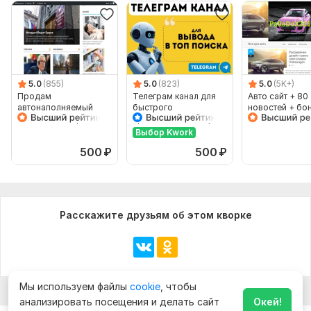
5.0
(855)
5.0
(823)
5.0
(5K+)
Продам
Телеграм канал для
Авто сайт + 80
автонаполняемый
быстрого
новостей + бо
сайт. СМИ, Инфо,
продвижения. Старый
новости. Есть демо
TG канал 2023 года
Выбор Kwork
500
₽
500
₽
Расскажите друзьям об этом кворке
Мы используем файлы
cookie
, чтобы
анализировать посещения и делать сайт
Окей!