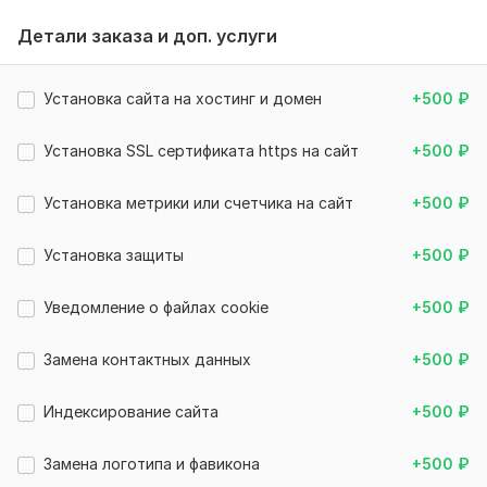
Wpgrabber
.
Детали заказа и доп. услуги
Создан на движке
Wordpress
, установлены и настроены
необходимые плагины.
Установлена адаптивная тема под все устройства,
Установка сайта на хостинг и домен
+500
₽
красиво выглядит, легко читается.
Установка SSL сертификата https на сайт
+500
₽
Сайт создавался и настраивался мной.
На сайте много мест под рекламу.
Установка метрики или счетчика на сайт
+500
₽
Другие мои кворки
:
https://kwork.ru/user/kupitiblog
Установка защиты
+500
₽
Файлы
Админка сайта.png
Уведомление о файлах cookie
+500
₽
Нужно для заказа:
Закажите кворк, и я вам предоставлю ссылку по которой
Замена контактных данных
+500
₽
вы скачаете: архив сайта (файлы и базу данных).
Индексирование сайта
+500
₽
Вид сайта:
Инфосайт
Тематика:
Культура и искусство,
Туризм и путешествия,
Замена логотипа и фавикона
+500
₽
Финансы, банки