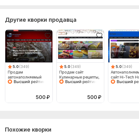
Другие кворки продавца
5.0
(349)
5.0
(349)
5.0
(349)
Продам
Продам сайт
Автонаполняе
автонаполняемый
Кулинарные рецепты,
сайт Hi-Tech Н
сайт Автоновости,
Автонаполняемый на
гаджетов, СМИ
wordpress с доменом
Wordpress с доменом
WordPress с д
хостингом
500
₽
500
₽
Похожие кворки