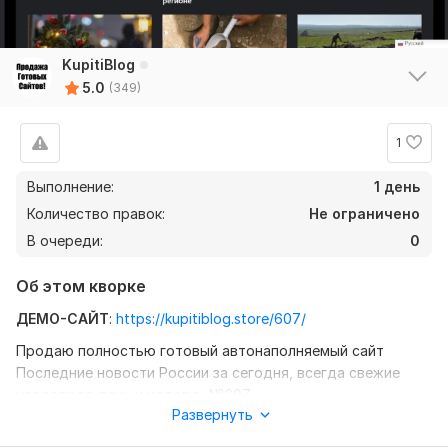
KupitiBlog
5.0
(349)
1
Выполнение:
1 день
Количество правок:
Не ограничено
В очереди:
0
Об этом кворке
ДЕМО-САЙТ
:
https://kupitiblog.store/607/
Продаю полностью готовый автонаполняемый сайт
Последние новости России за сегодня, всегда свежие
новости за день и неделю, №607.
Развернуть
Сайт автоматически наполняется новостями, плагином