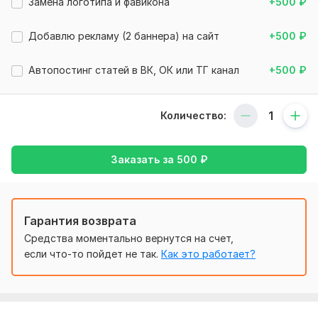
Замена логотипа и фавикона
+500
₽
Вид сайта:
Инфосайт
Тематика:
Интернет и технологии,
Медицина и здоровье,
Добавлю рекламу (2 баннера) на сайт
+500
₽
Хобби и увлечения
Автопостинг статей в ВК, ОК или ТГ канал
+500
₽
Объем услуги в кворке:
Архив одного сайта (файлы и
база данных)
Количество:
Заказать за
500
₽
Гарантия возврата
Средства моментально вернутся на счет,
если что-то пойдет не так.
Как это работает?