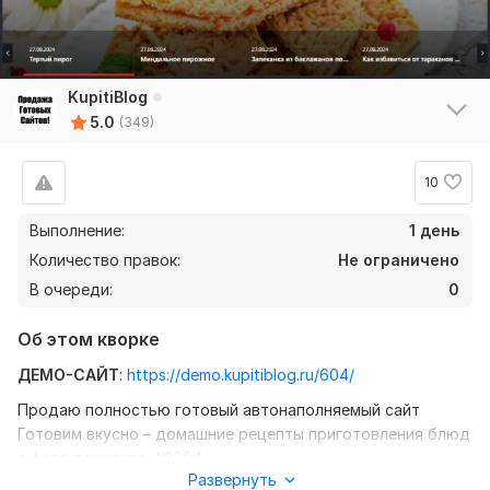
KupitiBlog
5.0
(349)
10
Выполнение:
1 день
Количество правок:
Не ограничено
В очереди:
0
Об этом кворке
ДЕМО-САЙТ
:
https://demo.kupitiblog.ru/604/
Продаю полностью готовый автонаполняемый сайт
Готовим вкусно – домашние рецепты приготовления блюд
с фото пошагово, №604.
Развернуть