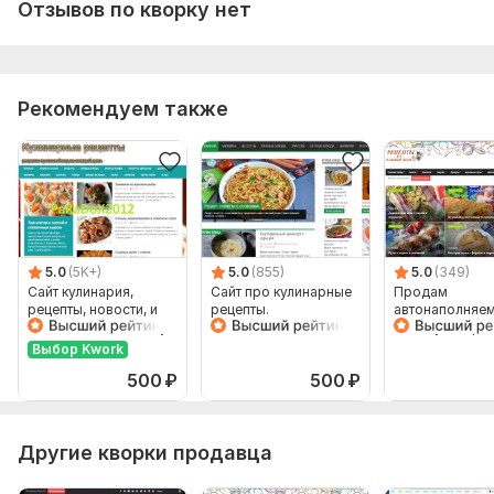
Отзывов по кворку нет
Рекомендуем также
5.0
(5K+)
5.0
(855)
5.0
(349)
Сайт кулинария,
Сайт про кулинарные
Продам
рецепты, новости, и
рецепты.
автонаполняе
700 новостей + бонус
Автонаполняемый,
сайт Кулинарн
премиум
рецепты, Ворд
Выбор Kwork
500
₽
500
₽
Другие кворки продавца