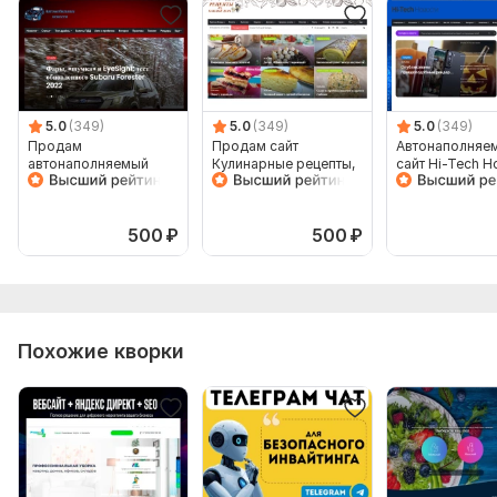
5.0
(349)
5.0
(349)
5.0
(349)
Продам
Продам сайт
Автонаполняе
автонаполняемый
Кулинарные рецепты,
сайт Hi-Tech Н
сайт Автоновости,
Автонаполняемый на
гаджетов, СМИ
wordpress с доменом
Wordpress с доменом
WordPress с д
хостингом
500
₽
500
₽
Похожие кворки