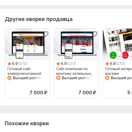
Другие кворки продавца
5.0
(272)
5.0
(272)
5.0
(272)
Готовый сайт
Сайт компании по
Готовый интер
электромонтажной
монтажу котельных,
магазин
организации с
систем отопления,
строительного
интернет магазином
водоснабжения
оборудования
инструментов
7 000
₽
7 000
₽
5
Похожие кворки