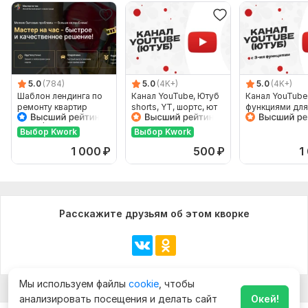
5.0
(784)
5.0
(4K+)
5.0
(4K+)
Шаблон лендинга по
Канал YouTube, Ютуб
Канал YouTube
ремонту квартир
shorts, YT, шортс, ют
функциями для
Мастер на час
монетизации, д
Ютуб видео и s
Выбор Kwork
Выбор Kwork
1 000
₽
500
₽
1
Расскажите друзьям об этом кворке
Мы используем файлы
cookie
, чтобы
анализировать посещения и делать сайт
Окей!