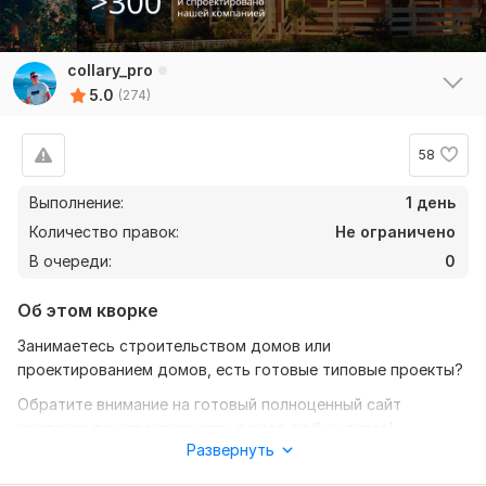
collary_pro
5.0
(274)
58
Выполнение:
1 день
Количество правок:
Не ограничено
В очереди:
0
Об этом кворке
Занимаетесь строительством домов или
проектированием домов, есть готовые типовые проекты?
Обратите внимание на готовый полноценный сайт
компании по строительству домов любых типов!
Развернуть
Демо:
http://doma.sboxdemo.ru/