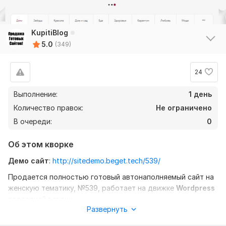
KupitiBlog
5.0
(349)
24
Выполнение:
1 день
Количество правок:
Не ограничено
В очереди:
0
Об этом кворке
Демо сайт
:
http://sitedemo.beget.tech/539/
Продается полностью готовый автонаполняемый сайт на
женскую тематику, №539, работает на движке
Wordpress
последней версии.
Развернуть
Контент автоматически собирает плагин
WPGrabber
и
5
0