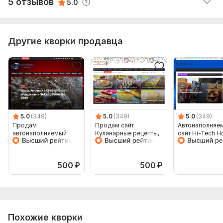
5 отзывов
5.0
Вид сайта:
Сайт
Тематика:
Красота и мода,
Кулинария,
Семья, дети
Другие кворки продавца
Объем услуги в кворке:
1 сайт с доменом, хостингом +
архив сайта
5.0
(349)
5.0
(349)
5.0
(349)
Продам
Продам сайт
Автонаполняе
автонаполняемый
Кулинарные рецепты,
сайт Hi-Tech Н
сайт Автоновости,
Автонаполняемый на
гаджетов, СМИ
wordpress с доменом
Wordpress с доменом
WordPress с д
хостингом
500
₽
500
₽
Похожие кворки