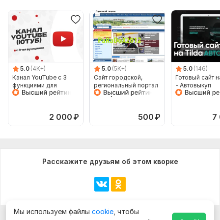
5.0
(4K+)
5.0
(5K+)
5.0
(146)
Канал YouTube с 3
Сайт городской,
Готовый сайт н
функциями для
региональный портал
- Автовыкуп
монетизации, для
+ бонус
Ютуб видео и shorts
2 000
₽
500
₽
7
Расскажите друзьям об этом кворке
Мы используем файлы
cookie
, чтобы