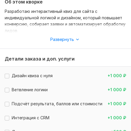
Об этом кворке
Разработаю интерактивный квиз для сайта с
индивидуальной логикой и дизайном, который повышает
конверсию, собирает заявки и автоматизирует обработку
лидов.
Развернуть
Квиз разрабатывается с нуля на чистом коде:
HTML, CSS, Bootstrap, JavaScript, PHP.
Детали заказа и доп. услуги
Без конструкторов и шаблонных решений, что позволяет
реализовать практически любой функционал без
ограничений.
Дизайн квиза с нуля
+1 000
₽
Возможности квиза
Ветвление логики
+1 000
₽
Любое количество вопросов и вариантов ответов
Ветвление логики (следующий вопрос зависит от
Подсчёт результата, баллов или стоимости
+1 000
₽
ответа)
Подсчёт результата, баллов или стоимости
Финальный экран с результатом или формой заявки
Интеграция с CRM
+1 000
₽
Проверка корректности заполнения полей
Адаптация под мобильные устройства