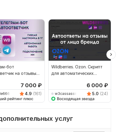
ам-бот
Wildberries. Ozon. Скрипт
AI-бот
ветчик на отзывы
для автоматических
Wildber
ries, Ozon
ответов от лица бренда
товаро
7 000
₽
6 000
₽
4.9
(161)
5.0
(24)
le666
w3cassassin
amai_
 дополнительных услуг