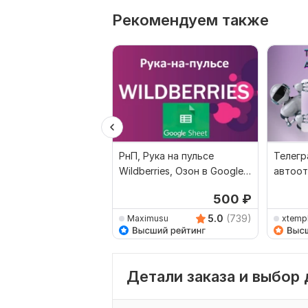
Рекомендуем также
РнП, Рука на пульсе
Телегр
Wildberries, Озон в Google-
автоот
Таблице
Wildber
500
₽
5.0
(739)
Maximusu
xtemp
Детали заказа и выбор