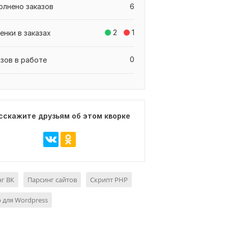
олнено заказов
6
2
1
енки в заказах
0
азов в работе
сскажите друзьям об этом кворке
г ВК
Парсинг сайтов
Скрипт PHP
 для Wordpress