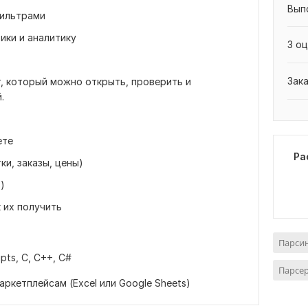
Вып
фильтрами
ки и аналитику
3 оц
Зак
, который можно открыть, проверить и
.
ете
Ра
ки, заказы, цены)
)
 их получить
Парсин
ipts,
C, C++,
C#
Парсер
маркетплейсам (Excel или Google Sheets)