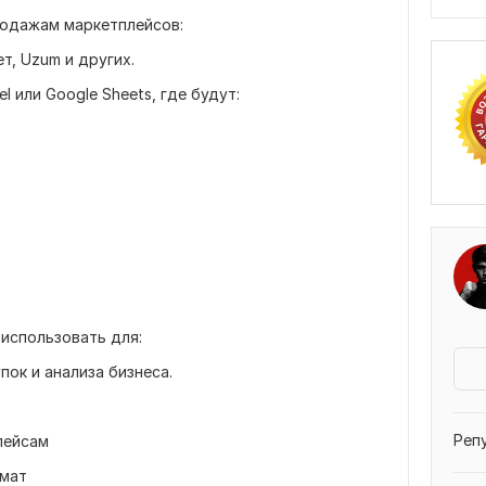
родажам маркетплейсов:
ет, Uzum и других.
l или Google Sheets, где будут:
использовать для:
пок и анализа бизнеса.
Реп
лейсам
рмат